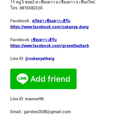
11 หมู่ 5 ซอย2 ต.เชียงดาว อ.เชียงดาว จ.เชียงใหม่
โทร. 0815582320
Facebook :
สุกัลยา เชียงดาว เฮิร์บ
https://www.facebook.com/sukanya.dung
Facebook:
เชียงดาว เฮิร์บ
https://www.facebook.com/greenthaiherb
Line ID:
@sukanyathaig
Line ID: manow98
Email : garden2508@gmail.com