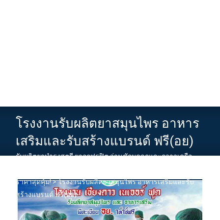
โรงงานรับผลิตยาสมุนไพร อาหาร
เสริมและรับสร้างแบรนด์ ฟรี(อย)
รับผลิตยาบำรุงสตรี ยาอกฟูรูฟิต ว่านชักมดลูกและกวาวเครือ
ขาว
>
News
>
โรงงานรับผลิตสมุนไพร ยาแคปซูลสมุนไพร
ราคาสุดคุ้ม!
>
โรงงานรับผลิตยาสมุนไพร อาหารเสริมและรับ
สร้างแบรนด์ ฟรี(อย)