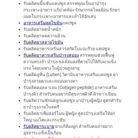
รับผลิตขมิ้นชันแคปซูล สรรพคุณเป็นยาบำรุง
กระเพาะอาหาร แก้ปวดท้อง รักษากรดไหลย้อน รักษา
แผลในกระเพาะอาหารและลำไส้อักเสบ
อาหารเสริมลดไขมัน
แคปซูล
รับผลิตยาลดน้ำหนัก
รับผลิตยาลดความอ้วน
รับผลิตยาสลายไขมัน
รับผลิตอาหารเสริมสารสกัดใบแปะก๊วย แคปซูล
รับผลิตอาหารเสริมบำรุงสมอง
สรรพคุณช่วยฟื้นฟู
ความทรงจำ บำรุงเซลล์สมองที่ตายไปให้กับมาแข็ง
แรง โดยเฉพาะในผู้ป่วยสูงอายุ
รับผลิตลูทีน (Lutien) วิตามินอาหารเสริมแคปซูล ยา
บำรุงสายตาและถนอมดวงตา
รับผลิตคอลลาเจน (Collagen peptide) อาหารเสริม
บำรุงผิว สำหรับคนอยากมีสุขภาพผิวดี ผิวขาวเนียน
รับผลิตว่านชักมดลูกแคปซูล ยาบำรุงผู้หญิง สูตรตำรับ
ยาบำรุงภายในสตรี
รับผลิตยาเพิ่มฮอร์โมน ผู้หญิง สูตรบำรุงเสริมให้อก
ใหญ่ นมโตและกระชับ
รับผลิตยาระบาย
ยาแก้ท้องผูก สำหรับคนถ่ายยาก
อุจจาระแข็งเป็นก้อน