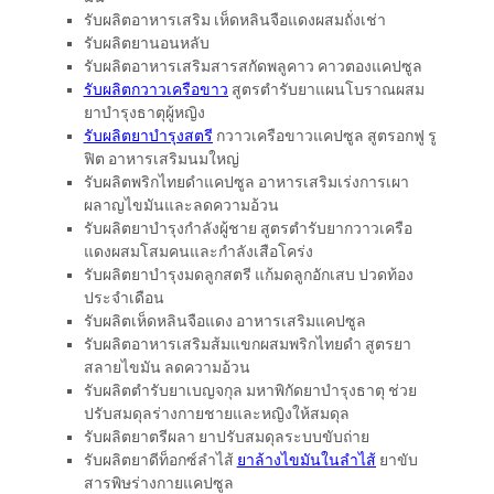
รับผลิตอาหารเสริม เห็ดหลินจือแดงผสมถั่งเช่า
รับผลิตยานอนหลับ
รับผลิตอาหารเสริมสารสกัดพลูคาว คาวตองแคปซูล
รับผลิตกวาวเครือขาว
สูตรตำรับยาแผนโบราณผสม
ยาบำรุงธาตุผู้หญิง
รับผลิตยาบำรุงสตรี
กวาวเครือขาวแคปซูล สูตรอกฟู รู
ฟิต อาหารเสริมนมใหญ่
รับผลิตพริกไทยดำแคปซูล อาหารเสริมเร่งการเผา
ผลาญไขมันและลดความอ้วน
รับผลิตยาบำรุงกำลังผู้ชาย สูตรตำรับยากวาวเครือ
แดงผสมโสมคนและกำลังเสือโคร่ง
รับผลิตยาบำรุงมดลูกสตรี แก้มดลูกอักเสบ ปวดท้อง
ประจำเดือน
รับผลิตเห็ดหลินจือแดง อาหารเสริมแคปซูล
รับผลิตอาหารเสริมส้มแขกผสมพริกไทยดำ สูตรยา
สลายไขมัน ลดความอ้วน
รับผลิตตำรับยาเบญจกุล มหาพิกัดยาบำรุงธาตุ ช่วย
ปรับสมดุลร่างกายชายและหญิงให้สมดุล
รับผลิตยาตรีผลา ยาปรับสมดุลระบบขับถ่าย
รับผลิตยาดีท็อกซ์ลำไส้
ยาล้างไขมันในลำไส้
ยาขับ
สารพิษร่างกายแคปซูล