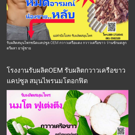
รับผลิตสมุนไพรชนิดแคปซูล OEM กวาวเครือแดง กวาวเครือขาว ว่านชักมดลูก
ตรีผลา ยาผู้ชาย
โรงงานรับผลิตOEM รับผลิตกวาวเครือขาว
แคปซูล สมุนไพรนมโตอกฟิต