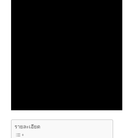
รายละเอียด