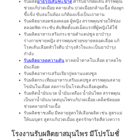
รับผลิต
ยาธรณีสันฑะฆาต
ตำรับยากษัยเส้น สรรพคุณ
ช่วยแก้ปวดเมื่อย คลายเส้น ปวดเมื่อยกล้ามเนื้อ ท้องผูก
ขี้แข็ง ขับลมในท้อง แก้ท้องแข็งเป็นเถาดาน
รับผลิตยาสอดช่องคลอด ผู้หญิง สรรพคุณช่วยให้ช่อง
คลอดฟิต กระชับ คับฟิตตั้งแต่เม็ดแรกที่ผู้หญิงได้ใช้
รับผลิตอาหารเสริมกระชายดำแคปซูล ยาบำรุง
ร่างกายชายหญิง สรรพคุณช่วยขยายหลอดเลือด แก้
โรคเส้นเลือดหัวใจตีบ บำรุงหัวใจและเป็นยาบำรุง
กำลัง
รับผลิตยาลดความดัน
ยาลดน้ำตาลในเลือด ยาลดไข
มันเลือด
รับผลิตอาหารเสริมเจียวกู่หลานแคปซูล
รับผลิตกระเทียมอาหารเสริมแคปซูล สรรพคุณสลาย
ไขมันในเลือด ลดการเป็นโรคเส้นเลือดอุดตัน
รับผลิตน้ำมันนวด น้ำมันเหลือง น้ำมันไพล สรรพคุณ
เป็นยาน้ำมันนวดสมุนไพรแก้ปวดเมื่อย เคล็ดขัดยอด
ช่วยคลายกล้ามเนื้อ
รับผลิตชาชงดื่ม มีหลายสูตรให้เลือกผลิต เช่น สูตรแม่
ให้นมบุตร สูตรแก้ปวดเมื่อย สูตรรักษาริดสีดวงทวาร
โรงงานรับผลิตยาสมุนไพร มีโปรโมชั่