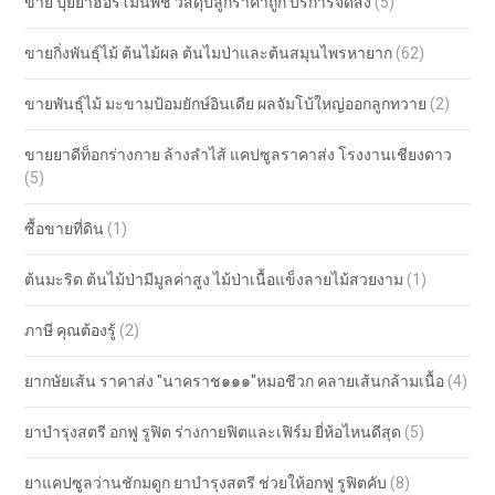
ขาย ปุ๋ยยาฮอร์โมนพืช วัสดุปลูกราคาถูก บริการจัดส่ง
(5)
ขายกิ่งพันธุ์ไม้ ต้นไม้ผล ต้นไมป่าและต้นสมุนไพรหายาก
(62)
ขายพันธุ์ไม้ มะขามป้อมยักษ์อินเดีย ผลจัมโบ้ใหญ่ออกลูกทวาย
(2)
ขายยาดีท็อกร่างกาย ล้างลำไส้ แคปซูลราคาส่ง โรงงานเชียงดาว
(5)
ซื้อขายที่ดิน
(1)
ต้นมะริด ต้นไม้ป่ามีมูลค่าสูง ไม้ป่าเนื้อแข็งลายไม้สวยงาม
(1)
ภาษี คุณต้องรู้
(2)
ยากษัยเส้น ราคาส่ง "นาคราช๑๑๑"หมอชีวก คลายเส้นกล้ามเนื้อ
(4)
ยาบำรุงสตรี อกฟู รูฟิต ร่างกายฟิตและเฟิร์ม ยี่ห้อไหนดีสุด
(5)
ยาแคปซูลว่านชักมดูก ยาบำรุงสตรี ช่วยให้อกฟู รูฟิตคับ
(8)