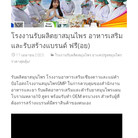
โรงงานรับผลิตยาสมุนไพร อาหารเสริม
และรับสร้างแบรนด์ ฟรี(อย)
17 เมษายน 2020
โรงงานรับผลิตสมุนไพร ยาแคปซูลสมุนไพร
ราคาสุดคุ้ม!
รับผลิตยาสมุนไพร โรงงานอาหารเสริมเชียงดาวและแม่คำ
ป้อโอสถโรงงานสมุนไพรGMP ในการควบคุมของสำนักงาน
อาหารและยา รับผลิตอาหารเสริมและตำรับยาสมุนไพรแผน
โบราณหลาย10 สูตร พร้อมรับทำ OEM ครบวงจร สำหรับผู้ที่
ต้องการสร้างแบรนด์มีตราสินค้าของตนเอง