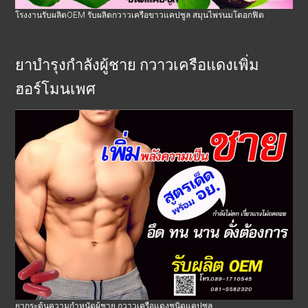
โรงงานรับผลิตOEM รับผลิตกวาวเครือขาวแคปซูล สมุนไพรนมโตอกฟิต
ยาบำรุงกำลังผู้ชาย กวาวเครือแดงเพิ่ม
ฮอร์โมนเพศ
ยากระตุ้นความกำหนัดผู้ชาย กวาวเครือแดงชนิดแคปซูล