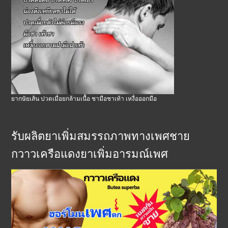
ยากษัยเส้น ปวดเมื่อยกล้ามเนื้อ ชามือชาเท้า เหงื่อออกมือ
รับผลิตยาเพิ่มสมรรถภาพทางเพศชาย
กวาวเครือแดงยาเพิ่มอารมณ์เพศ