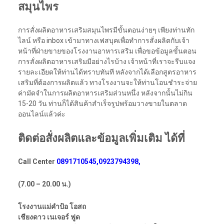
สมุนไพร
การสั่งผลิตอาหารเสริมสมุนไพรมีขั้นตอนง่ายๆ เพียงท่านทัก
ไลน์ หรือ inbox เข้ามาทางเฟสบุคเพื่อทำการสั่งผลิตกับเจ้า
หน้าที่ฝ่ายขายของโรงงานอาหารเสริม เพื่อขอข้อมูลขั้นตอน
การสั่งผลิตอาหารเสริมมีอย่างไรบ้าง เจ้าหน้าที่เราจะรีบแจง
รายละเอียดให้ท่านได้ทราบทันที หลังจากได้เลือกสูตรอาหาร
เสริมที่ต้องการผลิตแล้ว ทางโรงงานจะให้ท่านโอนชำระจ่าย
ค่ามัดจำในการผลิตอาหารเสริมส่วนหนึ่ง หลังจากนั้นไม่กิน
15-20 วัน ท่านก็ได้สินค้าสำเร็จรูปพร้อมวางขายในตลาด
ออนไลน์แล้วค่ะ
ติดต่อสั่งผลิตและข้อมูลเพิ่มเติม ได้ที่
Call Center
0891710545,0923794398,
(7.00 – 20.00 น.)
โรงงานแม่คำป้อ โอสถ
เชียงดาว เนเจอร์ ฟูด