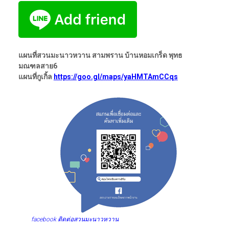
แผนที่สวนมะนาวหวาน สามพราน บ้านหอมเกร็ด พุทธ
มณฑลสาย6
แผนที่กูเกิ้ล
https://goo.gl/maps/yaHMTAmCCqs
facebook ติดต่อสวนมะนาวหวาน