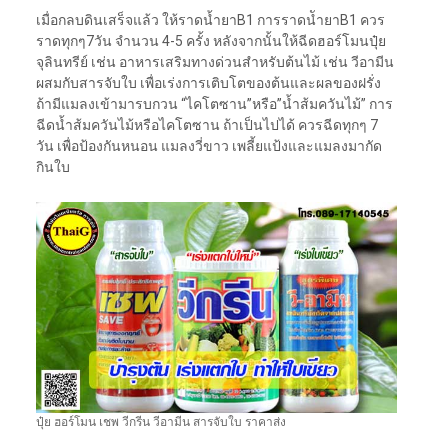
เมื่อกลบดินเสร็จแล้ว ให้ราดน้ำยาB1 การราดนัำยาB1 ควร
ราดทุกๆ7วัน จำนวน 4-5 ครั้ง หลังจากนั้นให้ฉีดฮอร์โมนปุ๋ย
จุลินทรีย์ เช่น อาหารเสริมทางด่วนสำหรับต้นไม้ เช่น วีอามีน
ผสมกับสารจับใบ เพื่อเร่งการเติบโตของต้นและผลของฝรั่ง
ถ้ามีแมลงเข้ามารบกวน “ไคโตซาน”หรือ”น้ำส้มควันไม้” การ
ฉีดน้ำส้มควันไม้หรือไคโตซาน ถ้าเป็นไปได้ ควรฉีดทุกๆ 7
วัน เพื่อป้องกันหนอน แมลงวี่ขาว เพลี้ยแป้งและแมลงมากัด
กินใบ
ปุ๋ย ฮอร์โมน เชพ วีกรีน วีอามีน สารจับใบ ราคาส่ง