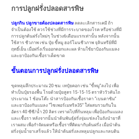
การปลูกฝรั่งปลอดสารพิษ
ปลูกกิน ปลูกขายต้องปลอดสารพิษ
ลดละเลิกสารเคมี ถ้า
จำเป็นต้องใช้ ควรใช้ช่วงที่มีการระบาดของโรค หรือช่วงที่มี
การปลูกต้นฝรั่งใหม่ๆ ในช่วง6เดือนแรกเท่านั้น หลังจากนั้น
ใช้สาร ชีวภาพ เช่น ปุ๋ย ขี้หมู ฮอร์โมนชีวภาพ จุลินทรีย์ที่มี
ฤทธิ์เย็น เมื่อฝรั่งเริ่มออกดอกและผล ห้ามใช้ยาป้องกันแมลง
และยาป้องกันเชื้อราเด็ดขาด
ขั้นตอนการปลูกฝรั่งปลอดสารพิษ
ขุดหลุมลึกประมาณ 20 ซม. เทปุ๋ยคอก เช่น “ขี้หมู”ลงไป เพื่อ
ทำเป็นปุ๋ยรองพื้น โรยด้วยปุ๋ยสูตร 15-15-15 ตราหัววัวคันไถ
ประมาณ 1 ช้อนโต๊ะ นำสารป้องกันเชื้อราคา “เบนดาซิม”
และยาป้องกันแมลง “ไซเพอร์เมทริล35” ใส่ผสมรวมกันใน
อัตรา 40 ซีซี/น้ำ 20 ลิตร เทราดไปที่ก้นหลุม เพื่อป้องกันแมลง
และเชื้อรา หลังจากนั้นนำต้นพันธุ์ฝรั่งจุ่มแช่ลงในถังนำยาที่
เราผสม เพื่อกำจัดมดหรือเชื้อราที่ติดมากับต้นฝรั่ง เมื่อนำต้น
ฝรั่งจุ่มน้ำยาเสร็จแล้ว ให้นำต้นฝรั่งลงหลุมปลูกและกลบดิน