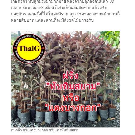
เกษตรกร ที่ปลูกฝรั่งมามากมาย หลังจากปลูกลงดินแล้ว ใช้
เวลาประมาณ 6-8 เดือน ก็เริ่มเก็บผลผลิตขายแล้วครับ
ปัจจุบันราคาฝรั่งก็ไม่ใช่จะมีราคาถูก ราคาออกจากหน้าสวนก็
หลายสิบบาท แต่ละสวนก็จะมีล้งผลไม้มารอรับ
ต้นกล้า ฝรั่งแดงบางกอก ฝรั่งแดงทับทิมสยาม