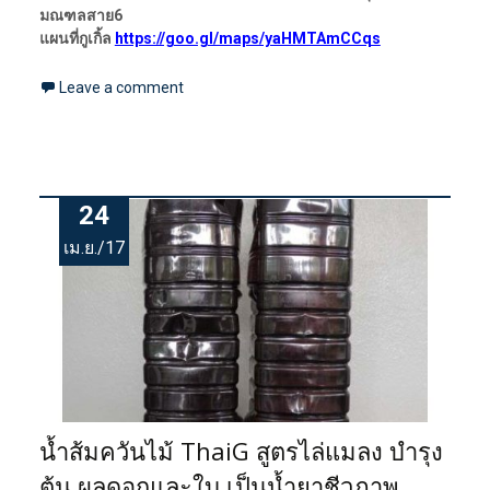
มณฑลสาย6
แผนที่กูเกิ้ล
https://goo.gl/maps/yaHMTAmCCqs
Leave a comment
24
เม.ย./17
น้ำส้มควันไม้ ThaiG สูตรไล่แมลง บำรุง
ต้น ผลดอกและใบ เป็นน้ำยาชีวภาพ