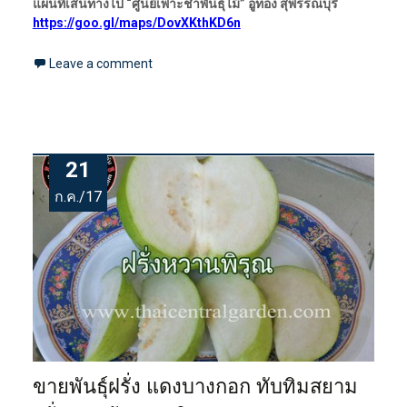
แผนที่เส้นทางไป “ศูนย์เพาะชำพันธุ์ไม้” อู่ทอง สุพรรณบุรี
https://goo.gl/maps/DovXKthKD6n
Leave a comment
21
ก.ค./17
ขายพันธุ์ฝรั่ง แดงบางกอก ทับทิมสยาม