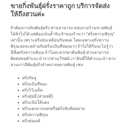
ขายกิ่งพันธุ์ฝรั่งราคาถูก บริการจัดส่ง
ให้ถึงสวนค่ะ
ถ้าต้องการต้นพันธุ์ฝรั่ง ท่านสามารถ สอบถามร้านขายพันธุ์
ไม้ทั่วไปได้ แต่ต้องเน้นย้ำกับเจ้าของร้านว่า “ฝรั่งหวานพิรุณ”
เท่านั้น เพราะฝรั่งมันเหมือนกันหมด โดยเฉพาะฝรั่งหวาน
พิรุณ ผลจะคล้ายกับฝรั่งแป้นสีทองมาก ถ้าไม่ได้กินจะไม่รู้ว่า
นี่คือฝรั่งหวานพิรุณ ถ้าไม่สะดวกหาต้นพันธุ์ ท่านสามารถ
ติดต่อขอคำแนะนำจากสวนThaiG เรายินดีให้คำแนะนำ ทาง
สวนเรามีพันธุ์ฝรั่งจำหน่ายหลายพันธุ์ เช่น
ฝรั่งกิมจู
ฝรั่งแป้นสีทอง
ฝรั่งไร้เมล็ด
ฝรั่งสุ่ยมี่ (ส่วยหมี่)
ฝรั่งแป้นใส้แดง
ฝรั่งแดงบางกอกหรือฝรั่งทับทิมสยาม
ฝรั่งหวานพิรุณ
ฝรั่งฮ่องเต้