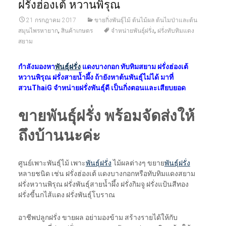
ฝรั่งฮ่องเต้ หวานพิรุณ
21 กรกฎาคม 2017
ขายกิ่งพันธุ์ไม้ ต้นไม้ผล ต้นไมป่าและต้น
,
,
สมุนไพรหายาก
สินค้าเกษตร
จำหน่ายพันธุ์ฝรั่ง
ฝรั่งทับทิมแดง
สยาม
กำลังมองหา
พันธุ์ฝรั่ง
แดงบางกอก ทับทิมสยาม ฝรั่งฮ่องเต้
หวานพิรุณ ฝรั่งสายน้ำผึ้ง ถ้ายังหาต้นพันธุ์ไม่ได้ มาที่
สวนThaiG จำหน่ายฝรั่งพันธุ์ดี เป็นกิ่งตอนและเสียบยอด
ขายพันธุ์ฝรั่ง พร้อมจัดส่งให้
ถึงบ้านนะค่ะ
ศูนย์เพาะพันธุ์ไม้ เพาะ
พันธุ์ฝรั่ง
ไม้ผลต่างๆ ขยาย
พันธุ์ฝรั่ง
หลายชนิด เช่น ฝรั่งฮ่องเต้ แดงบางกอกหรือทับทิมแดงสยาม
ฝรั่งหวานพิรุณ ฝรั่งพันธุ์สายน้ำผึ้ง ฝรั่งกิมจู ฝรั่งแป้นสีทอง
ฝรั่งขี้นกไส้แดง ฝรั่งพันธุ์โบราณ
อาชีพปลูกฝรั่ง ขายผล อย่ามองข้าม สร้างรายได้ให้กับ