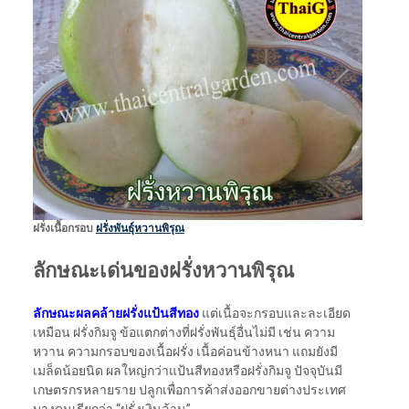
ฝรั่งเนื้อกรอบ
ฝรั่งพันธุ์หวานพิรุณ
ลักษณะเด่นของฝรั่งหวานพิรุณ
ลักษณะผลคล้ายฝรั่งแป้นสีทอง
แต่เนื้อจะกรอบและละเอียด
เหมือน ฝรั่งกิมจู ข้อแตกต่างที่ฝรั่งพันธุ์อื่นไม่มี เช่น ความ
หวาน ความกรอบของเนื้อฝรั่ง เนื้อค่อนข้างหนา แถมยังมี
เมล็ดน้อยนิด ผลใหญ่กว่าแป้นสีทองหรือฝรั่งกิมจู ปัจจุบันมี
เกษตรกรหลายราย ปลูกเพื่อการค้าส่งออกขายต่างประเทศ
บางคนเรียกว่า “ฝรั่งเงินล้าน”