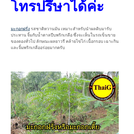
โทรปรึษาได้ค่ะ
มะกอกฝรั่ง
รสชาติหวานมัน เหมาะสำหรับนำผลดิบมารับ
ประทาน จิ้มกับน้ำตาลปีบพริกเกลือ ซึ่งจะเห็นในรถเข็นขาย
ของดองทั่วไป ลักษณะผลยาวรี คล้ายไข่ไก่ เนื้อกรอบ เฉาะกิน
และจิ้มพริกเกลืออร่อยมากครับ