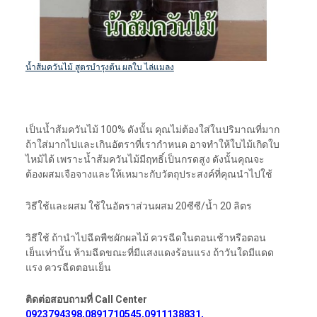
น้ำส้มควันไม้ สูตรบำรุงต้น ผลใบ ไล่แมลง
เป็นน้ำส้มควันไม้ 100% ดังนั้น คุณไม่ต้องใส่ในปริมาณที่มาก
ถ้าใส่มากไปและเกินอัตราที่เรากำหนด อาจทำให้ใบไม้เกิดใบ
ไหม้ได้ เพราะน้ำส้มควันไม้มีฤทธิ์เป็นกรดสูง ดังนั้นคุณจะ
ต้องผสมเจือจางและให้เหมาะกับวัตถุประสงค์ที่คุณนำไปใช้
วิธีใช้และผสม ใช้ในอัตราส่วนผสม 20ซีซี/น้ำ 20 ลิตร
วิธีใช้ ถ้านำไปฉีดพืชผักผลไม้ ควรฉีดในตอนเช้าหรือตอน
เย็นเท่านั้น ห้ามฉีดขณะที่มีแสงแดงร้อนแรง ถ้าวันใดมีแดด
แรง ควรฉีดตอนเย็น
ติดต่อสอบถามที่ Call Center
0923794398,0891710545,0911138831,