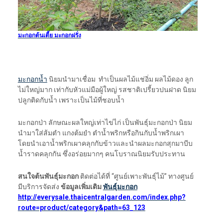
มะกอกต้นเตี้ย มะกอกฝรั่ง
มะกอกน้ำ
นิยมนำมาเชื่อม ทำเป็นผลไม้แช่อิ่ม ผลไม้ดอง ลูก
ไม่ใหญ่มาก เท่ากับหัวแม่มือผู้ใหญ่ รสชาติเปรี้ยวปนฝาด นิยม
ปลูกติดกับน้ำ เพราะเป็นไม้ที่ชอบน้ำ
มะกอกป่า ลักษณะผลใหญ่เท่าไข่ไก่ เป็นพันธุ์มะกอกป่า นิยม
นำมาใส่ส้มตำ แกงต้มยำ ตำน้ำพริกหรือกินกับน้ำพริกเผา
โดยนำเอาน้ำพริกเผาคลุกกับข้าวและนำผลมะกอกสุกมาบีบ
น้ำราดคลุกกัน ซึ่งอร่อยมากๆ คนโบราณนิยมรับประทาน
สนใจต้นพันธุ์มะกอก
ติดต่อได้ที่ “ศูนย์เพาะพันธุ์ไม้” ทางศูนย์
มีบริการจัดส่ง
ข้อมูลเพิ่มเติม
พันธุ์มะกอก
http://everysale.thaicentralgarden.com/index.php?
route=product/category&path=63_123