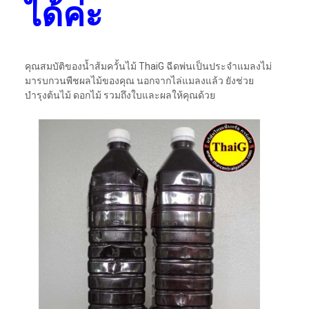
ได้ค่ะ
คุณสมบัติของน้ำส้มควั้นไม้ ThaiG ฉีดพ่นเป็นประจำแมลงไม่
มารบกวนพืชผลไม้ของคุณ นอกจากไล่แมลงแล้ว ยังช่วย
บำรุงต้นไม้ ดอกไม้ รวมถึงใบและผลให้คุณด้วย