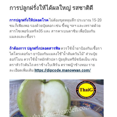
การปลูกฝรั่งให้ได้ผลใหญ่ รสชาติดี
การปลูกฝรั่งให้ปลอดโรค
ไม่ต้องขุดหลุมลึก ประมาณ 15-20
ซม.ก็เพียงพอ รองด้วยปุ๋ยคอก เช่น ขี้หมู ฯลฯ และเทราดด้วย
สารไซเพอร์เมทริล35 และ สารคาเบนดาซิม เพื่อป้องกัน
แมลงและเชื้อรา
ถ้าต้องการ ปลูกฝรั่งปลอดสารพิษ
ควรใช้น้ำยาป้องกันเชื้อรา
ไตโครเดอร์มา ยาป้องกันแมลงใช้”น้ำส้มควันไม้” ส่วนปุ๋ย
ฮอร์โมน ควรใช้น้ำหมักหัวปลา ปุุ๋ยจุลินทรีย์ชนิดเย็น เช่น
ตราหัววัวคันไถ ตราช้างใบเฟิร์น ตราพญ้าช้างทอง ราย
ละเอียดเพิ่มเติม
https://dipcode.manowvan.com/