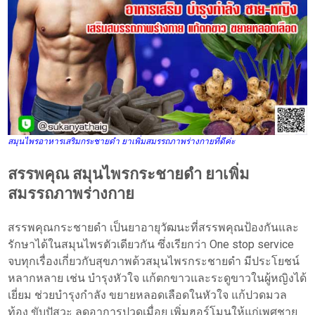
สมุนไพรอาหารเสริมกระชายดำ ยาเพิ่มสมรรถภาพร่างกายที่ดีค่ะ
สรรพคุณ สมุนไพรกระชายดำ ยาเพิ่ม
สมรรถภาพร่างกาย
สรรพคุณกระชายดำ เป็นยาอายุวัฒนะที่สรรพคุณป้องกันและ
รักษาได้ในสมุนไพรตัวเดียวกัน ซึ่งเรียกว่า One stop service
จบทุกเรื่องเกี่ยวกับสุขภาพด้วสมุนไพรกระชายดำ มีประโยชน์
หลากหลาย เช่น บำรุงหัวใจ แก้ตกขาวและระดูขาวในผู้หญิงได้
เยี่ยม ช่วยบำรุงกำลัง ขยายหลอดเลือดในหัวใจ แก้ปวดมวล
ท้อง ขับปัสวะ ลดอาการปวดเมื่อย เพิ่มฮอร์โมนให้แก่เพศชาย