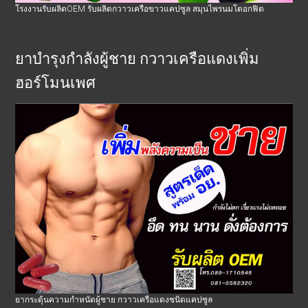
โรงงานรับผลิตOEM รับผลิตกวาวเครือขาวแคปซูล สมุนไพรนมโตอกฟิต
ยาบำรุงกำลังผู้ชาย กวาวเครือแดงเพิ่ม
ฮอร์โมนเพศ
ยากระตุ้นความกำหนัดผู้ชาย กวาวเครือแดงชนิดแคปซูล