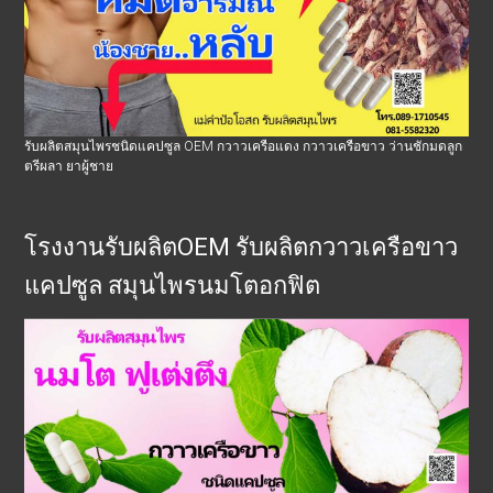
รับผลิตสมุนไพรชนิดแคปซูล OEM กวาวเครือแดง กวาวเครือขาว ว่านชักมดลูก
ตรีผลา ยาผู้ชาย
โรงงานรับผลิตOEM รับผลิตกวาวเครือขาว
แคปซูล สมุนไพรนมโตอกฟิต