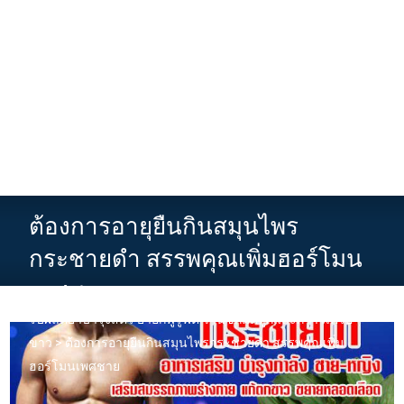
ต้องการอายุยืนกินสมุนไพร
กระชายดำ สรรพคุณเพิ่มฮอร์โมน
เพศชาย
รับผลิตยาบำรุงสตรี ยาอกฟูรูฟิต ว่านชักมดลูกและกวาวเครือ
ขาว
>
ต้องการอายุยืนกินสมุนไพรกระชายดำ สรรพคุณเพิ่ม
ฮอร์โมนเพศชาย