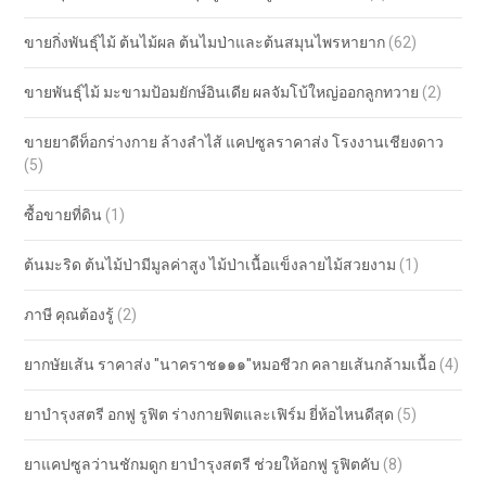
ขายกิ่งพันธุ์ไม้ ต้นไม้ผล ต้นไมป่าและต้นสมุนไพรหายาก
(62)
ขายพันธุ์ไม้ มะขามป้อมยักษ์อินเดีย ผลจัมโบ้ใหญ่ออกลูกทวาย
(2)
ขายยาดีท็อกร่างกาย ล้างลำไส้ แคปซูลราคาส่ง โรงงานเชียงดาว
(5)
ซื้อขายที่ดิน
(1)
ต้นมะริด ต้นไม้ป่ามีมูลค่าสูง ไม้ป่าเนื้อแข็งลายไม้สวยงาม
(1)
ภาษี คุณต้องรู้
(2)
ยากษัยเส้น ราคาส่ง "นาคราช๑๑๑"หมอชีวก คลายเส้นกล้ามเนื้อ
(4)
ยาบำรุงสตรี อกฟู รูฟิต ร่างกายฟิตและเฟิร์ม ยี่ห้อไหนดีสุด
(5)
ยาแคปซูลว่านชักมดูก ยาบำรุงสตรี ช่วยให้อกฟู รูฟิตคับ
(8)