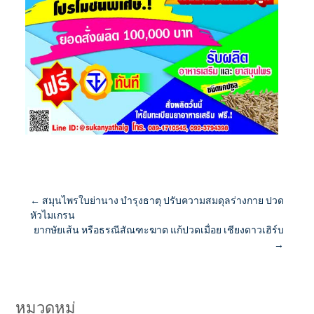
Post
←
สมุนไพรใบย่านาง บำรุงธาตุ ปรับความสมดุลร่างกาย ปวด
หัวไมเกรน
ยากษัยเส้น หรือธรณีสัณฑะฆาต แก้ปวดเมื่อย เชียงดาวเฮิร์บ
navigation
→
หมวดหมู่