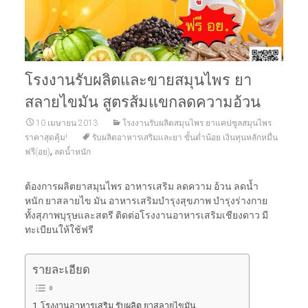
โรงงานรับผลิตและขายสมุนไพร ยา
สลายไขมัน สูตรส้มแขกลดความอ้วน
10 เมษายน 2013
โรงงานรับผลิตสมุนไพร ยาแคปซูลสมุนไพร
ราคาสุดคุ้ม!
รับผลิตอาหารเสริมและยา ขั้นต่ำน้อย เงินทุนหลักหมื่น
,
ฟรี(อย)
ลดน้ำหนัก
ต้องการผลิตยาสมุนไพร อาหารเสริม ลดความ อ้วน ลดน้ำ
หนัก ยาสลายไข มัน อาหารเสริมบำรุงสุขภาพ บำรุงร่างกาย
ทั้งสุภาพบุรุษและสตรี ติดต่อโรงงานอาหารเสริมเชียงดาว มี
ทะเบียนให้ใช้ฟรี
รายละเอียด
โรงงานอาหารเสริม รับผลิต ยาสลายไขมัน