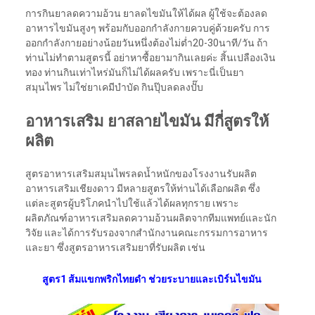
การกินยาลดความอ้วน ยาลดไขมันให้ได้ผล ผู้ใช้จะต้องลด
อาหารไขมันสูงๆ พร้อมกับออกกำลังกายควบคู่ด้วยครับ การ
ออกกำลังกายอย่างน้อยวันหนึ่งต้องไม่ต่ำ20-30นาที/วัน ถ้า
ท่านไม่ทำตามสูตรนี้ อย่าหาซื้อยามากินเลยค่ะ สิ้นเปลืองเงิน
ทอง ท่านกินเท่าไหร่มันก็ไม่ได้ผลครับ เพราะนี่เป็นยา
สมุนไพร ไม่ใช่ยาเคมีบำบัด กินปุ๊บลดลงปั๊บ
อาหารเสริม ยาสลายไขมัน มีกี่สูตรให้
ผลิต
สูตรอาหารเสริมสมุนไพรลดน้ำหนักของโรงงานรับผลิต
อาหารเสริมเชียงดาว มีหลายสูตรให้ท่านได้เลือกผลิต ซึ่ง
แต่ละสูตรผู้บริโภคนำไปใช้แล้วได้ผลทุกราย เพราะ
ผลิตภัณฑ์อาหารเสริมลดความอ้วนผลิตจากทีมแพทย์และนัก
วิจัย และได้การรับรองจากสำนักงานคณะกรรมการอาหาร
และยา ซึ่งสูตรอาหารเสริมยาที่รับผลิต เช่น
สูตร1 ส้มแขกพริกไทยดำ ช่วยระบายและเบิร์นไขมัน