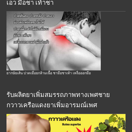
เอว มือชา เท้าชา
ยากษัยเส้น ปวดเมื่อยกล้ามเนื้อ ชามือชาเท้า เหงื่อออกมือ
รับผลิตยาเพิ่มสมรรถภาพทางเพศชาย
กวาวเครือแดงยาเพิ่มอารมณ์เพศ