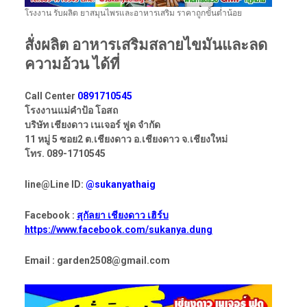
โรงงาน รับผลิต ยาสมุนไพรและอาหารเสริม ราคาถูกขั้นต่ำน้อย
สั่งผลิต อาหารเสริมสลายไขมันและลด
ความอ้วน ได้ที่
Call Center
0891710545
โรงงานแม่คำป้อ โอสถ
บริษัท เชียงดาว เนเจอร์ ฟูด จำกัด
11 หมู่ 5 ซอย2 ต.เชียงดาว อ.เชียงดาว จ.เชียงใหม่
โทร. 089-1710545
line@Line ID:
@sukanyathaig
Facebook :
สุกัลยา เชียงดาว เฮิร์บ
https://www.facebook.com/sukanya.dung
Email : garden2508@gmail.com