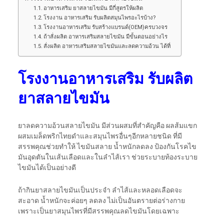
อาหารเสริม ยาสลายไขมัน มีกี่สูตรให้ผลิต
โรงงาน อาหารเสริม รับผลิตสมุนไพรอะไรบ้าง?
โรงงานอาหารเสริม รับสร้างแบรนด์(OEM)ครบวงจร
ถ้าสั่งผลิต อาหารเสริมสลายไขมัน มีขั้นตอนอย่างไร
สั่งผลิต อาหารเสริมสลายไขมันและลดความอ้วน ได้ที่
โรงงานอาหารเสริม รับผลิต
ยาสลายไขมัน
ยาลดความอ้วนสลายไขมัน มีส่วนผสมที่สำคัญคือ ผลส้มแขก
ผสมเมล็ดพริกไทยดำและสมุนไพรอื่นๆอีกหลายชนิด ที่มี
สรรพคุณช่วยทำให้ ไขมันสลาย น้ำหนักลดลง ป้องกันโรคไข
มันอุดตันในเส้นเลือดและในลำไส้เรา ช่วยระบายท้องระบาย
ไขมันได้เป็นอย่างดี
ถ้ากินยาสลายไขมันเป็นประจำ ลำไส้และหลอดเลือดจะ
สะอาด น้ำหนักจะค่อยๆ ลดลง ไม่เป็นอันตรายต่อร่างกาย
เพราะเป็นยาสมุนไพรที่มีสรรพคุณลดไขมันโดยเฉพาะ