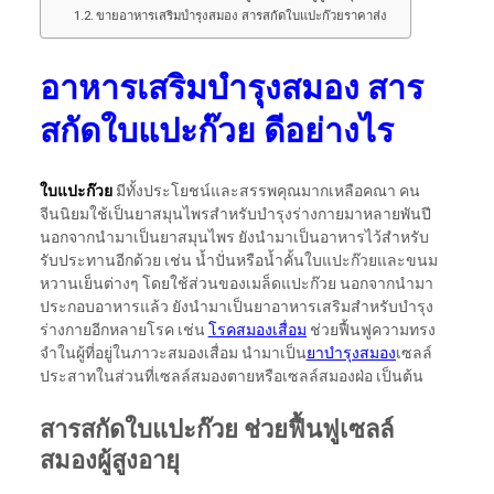
ขายอาหารเสริมบำรุงสมอง สารสกัดใบแปะก๊วยราคาส่ง
อาหารเสริมบำรุงสมอง สาร
สกัดใบแปะก๊วย ดีอย่างไร
ใบแปะก๊วย
มีทั้งประโยชน์และสรรพคุณมากเหลือคณา คน
จีนนิยมใช้เป็นยาสมุนไพรสำหรับบำรุงร่างกายมาหลายพันปี
นอกจากนำมาเป็นยาสมุนไพร ยังนำมาเป็นอาหารไว้สำหรับ
รับประทานอีกด้วย เช่น น้ำปั่นหรือน้ำคั้นใบแปะก๊วยและขนม
หวานเย็นต่างๆ โดยใช้ส่วนของเมล็ดแปะก๊วย นอกจากนำมา
ประกอบอาหารแล้ว ยังนำมาเป็นยาอาหารเสริมสำหรับบำรุง
ร่างกายอีกหลายโรค เช่น
โรคสมองเสื่อม
ช่วยฟื้นฟูความทรง
จำในผู้ที่อยู่ในภาวะสมองเสื่อม นำมาเป็น
ยาบำรุงสมอง
เซลล์
ประสาทในส่วนที่เซลล์สมองตายหรือเซลล์สมองฝ่อ เป็นต้น
สารสกัดใบแปะก๊วย ช่วยฟื้นฟูเซลล์
สมองผู้สูงอายุ