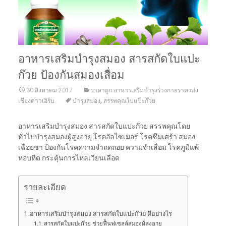
อาหารเสริมบำรุงสมอง สารสกัดใบแปะ
ก๊วย ป้องกันสมองเสื่อม
30 สิงหาคม 2017
ราคาถูก อาหารเสริมบำรุงร่างกายราคาส่ง
,
เชียงดาวเฮิร์บ
บำรุงสมอง
สรรพคุณใบแป๊ะก๊วย
อาหารเสริมบำรุงสมอง สารสกัดใบแปะก๊วย สรรพคุณโดย
ทั่วไปบำรุงสมองผู้สูงอายุ โรคอัลไซเมอร์ โรคซึมเศร้า สมอง
เฉื่อยชา ป้องกันโรคความจำถดถอย ความจำเสื่อม โรคภูมิแพ้
หอบหืด กระตุ้นการไหลเวียนเลือด
รายละเอียด
อาหารเสริมบำรุงสมอง สารสกัดใบแปะก๊วย ดีอย่างไร
สารสกัดใบแปะก๊วย ช่วยฟื้นฟูเซลล์สมองผู้สูงอายุ