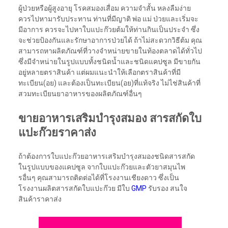
ผู้ป่วยหรือผู้สูงอายุ โรคสมองเสื่อม ความจำสั้น หลงลืมง่าย
ควรไปหามารับประทาน ท่านที่มีญาติ พ่อ แม่ ป่วยและเริ่มจะ
มีอาการ ควรจะไปหาใบแปะก๊วยต้มให้ท่านกินเป็นประจำ ซึ่ง
จะช่วยป้องกันและรักษาอาการป่วยได้ ถ้าไม่สะดวกวิธีต้ม คุณ
สามารถหาผลิตภัณฑ์ที่วางจำหน่ายขายในท้องตลาดได้ทั่วไป
ซึ่งมีจำหน่ายในรูปแบบทั้งชนิดน้ำและชนิดแคปซูล มีขายกัน
อยู่หลายตราสินค้า แต่ผมแนะนำให้เลือกตราสินค้าที่มี
ทะเบียน(อย) และต้องเป็นทะเบียน(อย)ที่แท้จริง ไม่ไช่สินค้าที่
สวมทะเบียนยาอาหารของผลิตภัณฑ์อื่นๆ
ขายอาหารเสริมบำรุงสมอง สารสกัดใบ
แปะก๊วยราคาส่ง
ถ้าต้องการใบแปะก๊วยอาหารเสริมบำรุงสมองชนิดสารสกัด
ในรูปแบบของแคปซูล จากใบแปะก๊วยและตัวยาสมุนไพ
รอื่นๆ คุณสามารถติดต่อได้ที่โรงงานเชียงดาว ซึ่งเป็น
โรงงานผลิตสารสกัดใบแปะก๊วย มีใบ
GMP
รับรอง สนใจ
สินค้าราคาส่ง