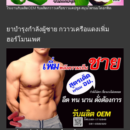
โรงงานรับผลิตOEM รับผลิตกวาวเครือขาวแคปซูล สมุนไพรนมโตอกฟิต
ยาบำรุงกำลังผู้ชาย กวาวเครือแดงเพิ่ม
ฮอร์โมนเพศ