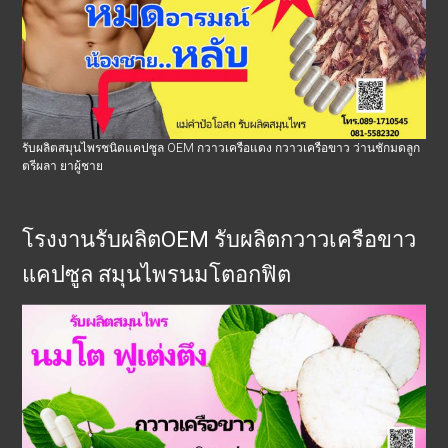
รับผลิตสมุนไพรชนิดแคปซูล OEM กวาวเครือแดง กวาวเครือขาว ว่านชักมดลูก
ตรีผลา ยาผู้ชาย
โรงงานรับผลิตOEM รับผลิตกวาวเครือขาว
แคปซูล สมุนไพรนมโตอกฟิต