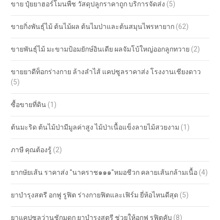
ขาย ปุ๋ยยาฮอร์โมนพืช วัสดุปลูกราคาถูก บริการจัดส่ง
(5)
ขายกิ่งพันธุ์ไม้ ต้นไม้ผล ต้นไมป่าและต้นสมุนไพรหายาก
(62)
ขายพันธุ์ไม้ มะขามป้อมยักษ์อินเดีย ผลจัมโบ้ใหญ่ออกลูกทวาย
(2)
ขายยาดีท็อกร่างกาย ล้างลำไส้ แคปซูลราคาส่ง โรงงานเชียงดาว
(5)
ซื้อขายที่ดิน
(1)
ต้นมะริด ต้นไม้ป่ามีมูลค่าสูง ไม้ป่าเนื้อแข็งลายไม้สวยงาม
(1)
ภาษี คุณต้องรู้
(2)
ยากษัยเส้น ราคาส่ง "นาคราช๑๑๑"หมอชีวก คลายเส้นกล้ามเนื้อ
(4)
ยาบำรุงสตรี อกฟู รูฟิต ร่างกายฟิตและเฟิร์ม ยี่ห้อไหนดีสุด
(5)
ยาแคปซูลว่านชักมดูก ยาบำรุงสตรี ช่วยให้อกฟู รูฟิตคับ
(8)