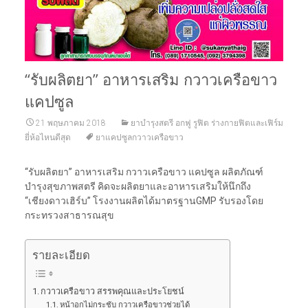
“รับผลิตยา” อาหารเสริม กวาวเครือขาว
แคปซูล
21 พฤษภาคม 2018
ยาบำรุงสตรี อกฟู รูฟิต ร่างกายฟิตและเฟิร์ม
ยี่ห้อไหนดีสุด
ยาแคปซูลกวาวเครือขาว
“รับผลิตยา” อาหารเสริม กวาวเครือขาว แคปซูล ผลิตภัณฑ์
บำรุงสุขภาพสตรี คิดจะผลิตยาและอาหารเสริมให้นึกถึง
“เชียงดาวเฮิร์บ” โรงงานผลิตได้มาตรฐานGMP รับรองโดย
กระทรวงสาธารณสุข
รายละเอียด
กวาวเครือขาว สรรพคุณและประโยชน์
หน้าอกไม่กระชับ กวาวเครือขาวช่วยได้