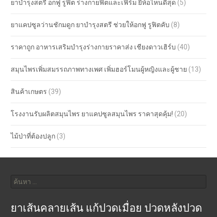
ยาบำรุงสตรี อกฟู รูฟิต ร่างกายฟิตและเฟิร์ม ยี่ห้อไหนดีสุด
(5)
ยาแคปซูลว่านชักมดูก ยาบำรุงสตรี ช่วยให้อกฟู รูฟิตคับ
(8)
ราคาถูก อาหารเสริมบำรุงร่างกายราคาส่ง เชียงดาวเฮิร์บ
(40)
สมุนไพรเพิ่มสมรรถภาพทางเพศ เพิ่มฮอร์โมนผู้หญิงและผู้ชาย
(13)
สินค้าเกษตร
(39)
โรงงานรับผลิตสมุนไพร ยาแคปซูลสมุนไพร ราคาสุดคุ้ม!
(20)
ไม้ป่าที่ต้องปลูก
(3)
ค้นหา
สำหรับ:
ยาเส้นคลายเส้น แก้ปวดเมื่อย ปวดหลังปวด