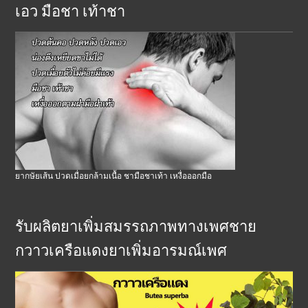
เอว มือชา เท้าชา
ยากษัยเส้น ปวดเมื่อยกล้ามเนื้อ ชามือชาเท้า เหงื่อออกมือ
รับผลิตยาเพิ่มสมรรถภาพทางเพศชาย
กวาวเครือแดงยาเพิ่มอารมณ์เพศ