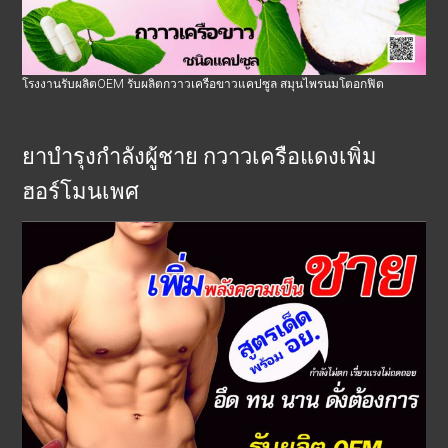
โรงงานรับผลิตOEM รับผลิตกวาวเครือขาวแคปซูล สมุนไพรนมโตอกฟิต
ยาบำรุงกำลังผู้ชาย กวาวเครือแดงเพิ่ม
ฮอร์โมนเพศ