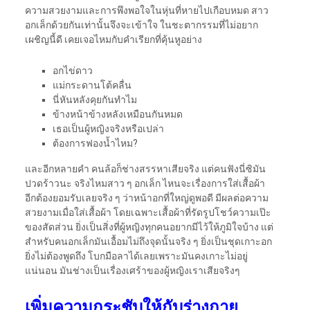
ความสวยงามและการพึงพอใจในหุ่นที่หายไปเกือบหมด สาว
อกเล็กด้วยกันเท่านั้นจึงจะเข้าใจ ในชะตากรรมที่ไม่อยาก
เผชิญนี้ดี เคยเจอไหมกับคำเรียกที่คุ้นหูอย่าง
อกไข่ดาว
แม่กระดานโต้คลื่น
นี่หันหลังคุยกันทำไม
ข้างหน้าข้างหลังเหมือนกันหมด
เธอเป็นผู้หญิงจริงหรือเปล่า
ต้องการฟองน้ำไหม?
และอีกหลายคำ คนล้อก็ช่างสรรหาเสียจริง แต่คนฟังนี่ซิมัน
ปวดร้าวนะ จริงไหมสาว ๆ อกเล็ก ไหนจะเรื่องการใส่เสื้อผ้า
อีกต้องยอมรับเลยจริง ๆ ว่าหน้าอกที่ใหญ่ดูพอดี มีผลต่อความ
สวยงามเมื่อใส่เสื้อผ้า โดยเฉพาะเสื้อผ้าที่รัดรูปโชว์ความเป๊ะ
ของสัดส่วน ยิ่งเป็นสิ่งที่ผู้หญิงทุกคนอยากมีไว้ให้ภูมิใจบ้าง แต่
สำหรับคนอกเล็กมันเอื้อมไม่ถึงจุดนั้นจริง ๆ ยิ่งเป็นชุดเกาะอก
ยิ่งไม่ต้องพูดถึง โบกมือลาได้เลยเพราะมันคงเกาะไม่อยู่
แน่นอน มันช่างเป็นเรื่องเศร้าของผู้หญิงเราเสียจริงๆ
เพิ่มความกระชับให้กับร่างกาย