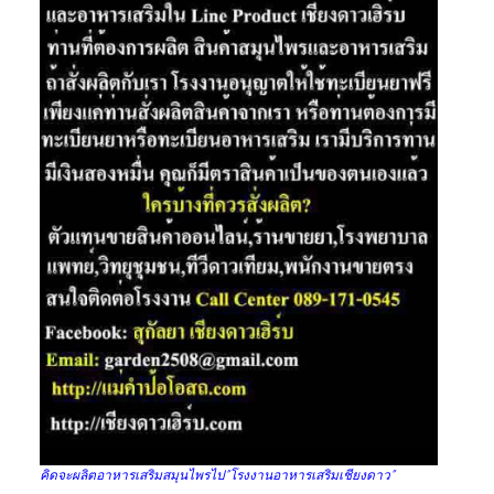
คิดจะผลิตอาหารเสริมสมุนไพรไป”โรงงานอาหารเสริมเชียงดาว”