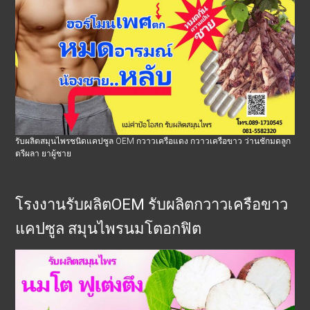
รับผลิตสมุนไพรชนิดแคปซูล OEM กวาวเครือแดง กวาวเครือขาว ว่านชักมดลูก
ตรีผลา ยาผู้ชาย
โรงงานรับผลิตOEM รับผลิตกวาวเครือขาว
แคปซูล สมุนไพรนมโตอกฟิต