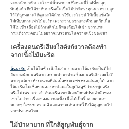
จะหานำมาทำประโยชน์นั้นหายาก ซึ่งตอนนี้ใกล้ที่จะสูญ
พันธุ์แล้ว ถือได้ว่าต้นมะริดนั้นเป็นไม้ป่าที่ทรงคุณค่า ควรปลูก
ไว้ให้ลูกหลานได้ดูและได้นำมาใช้ประโยชน์ ไม้เนื้อแข็งใด
ไม่เทียบทานเท่าไม้มะริด เพราะว่าปลวกและตัวมอดกัดเนื้อ
ไม้ไม่เข้า เลื่อยไม้ถ้าเหล็กไม่ดีพอ เลื่อยไม่เข้า ขวานฟัน
กระเด้งกระดอน ไม่อยากจะบรรยายในความแข็งของเขา
เครื่องดนตรีเสียงใสดังกังวาลต้องทำ
จากเนื้อไม้มะริด
ต้นมะริด
เป็นไม้โตช้า เนื้อไม้สวยงามมาก ไม้มะริดเป็นที่ไฝ่
ฝันของนักดนตรีมาก เพราะนำมาทำเครื่องดนตรีเสียงจะใสดี
มากๆ แม้กระทั่งระนาดที่สมเด็จพระเทพฯ ทรงเล่นอยู่ก็ทำจาก
ไม้มะริด ไม่เชื่อท่านลองหาข้อมูลในกูเกิลดูซิ ว่าเราพูดจริง
หรือไม่ เพราะว่าเจ้าต้นมะริด เขามีเอกลักษณ์ประจำตัวของ
เขา ไม่ว่าจะเรื่องของความแข็ง เนื้อไม้เป็นริ้วลายสวยงา
มมากๆ ก็เพราะความดี และความเด่นเช่นนี้ ถึงได้สูญหายไป
จากประเทศไทย
ไม้ป่าหายาก ที่ใกล้สูญพันธุ์จาก