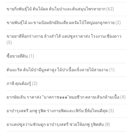
ขายกิ่งพันธุ์ไม้ ต้นไม้ผล ต้นไมป่าและต้นสมุนไพรหายาก
(62)
ขายพันธุ์ไม้ มะขามป้อมยักษ์อินเดีย ผลจัมโบ้ใหญ่ออกลูกทวาย
(2)
ขายยาดีท็อกร่างกาย ล้างลำไส้ แคปซูลราคาส่ง โรงงานเชียงดาว
(5)
ซื้อขายที่ดิน
(1)
ต้นมะริด ต้นไม้ป่ามีมูลค่าสูง ไม้ป่าเนื้อแข็งลายไม้สวยงาม
(1)
ภาษี คุณต้องรู้
(2)
ยากษัยเส้น ราคาส่ง "นาคราช๑๑๑"หมอชีวก คลายเส้นกล้ามเนื้อ
(4)
ยาบำรุงสตรี อกฟู รูฟิต ร่างกายฟิตและเฟิร์ม ยี่ห้อไหนดีสุด
(5)
ยาแคปซูลว่านชักมดูก ยาบำรุงสตรี ช่วยให้อกฟู รูฟิตคับ
(8)