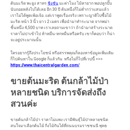
ต้นมะริด พะยูง สาทร
ชิงชัน
มะค่าโมง ไม้หายาก พอปลูกปั๊บ
นับถอยหลังไปได้เลย อีก 30 ปี ต้นหนึ่งก็ไม่ต่ำกว่าแสนแล้ว
เราไม่ได้พูดเพ้อเจ้อ..แต่เราพูดเรื่องจริง เพราะญาติไปซื้อไม้
มะริด หน้า 3 นิ้ว ยาว 2 เมตร เพื่อนำมาทำระนาด จากพม่า
ชิ้นหนึ่ง 4,500 บาท เราเลยถามเขาว่า ถ้านำมาสร้างระนาด
ราคาไม่ปาเข้าไป ห้าหมื่น-หกหมื่นหรือครับ เขาก็ตอบว่า ก็น่า
จะอยู่ประมาณนั้น
ใครอยากรู้ถึงประโยชน์ หรือสรรพคุณก็ลองหาข้อมูลเพิ่มเติม
ก็ไปค้นหาใน Google ก็แล้วกัน หรือไม่ก็ไปที่เวปนี้ >>>
https://www.thaicentralgarden.com/
ขายต้นมะริด ต้นกล้าไม้ป่า
หลายชนิด บริการจัดส่งถึง
สวนค่ะ
ขายต้นกล้าไม้ป่า ราคาไม่แพง เรามีพันธุ์ไม้ป่าหลายชนิด
สนใจมาเลือกต้นไม้ กิ่งไม้กันได้ที่ถนนบรมราชชนนี พุทธ