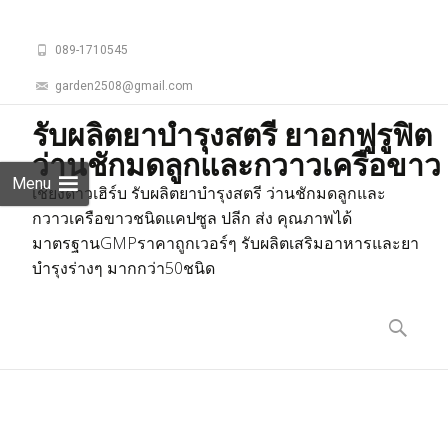
089-1710545
garden2508@gmail.com
รับผลิตยาบำรุงสตรี ยาอกฟูรูฟิต
ว่านชักมดลูกและกวาวเครือขาว
Menu
เชียงดาวเฮิร์บ รับผลิตยาบำรุงสตรี ว่านชักมดลูกและ
กวาวเครือขาวชนิดแคปซูล ปลีก ส่ง คุณภาพได้
มาตรฐานGMPราคาถูกเวอร์ๆ รับผลิตเสริมอาหารและยา
บำรุงร่างๆ มากกว่า50ชนิด
Skip
to
ค้นหา
content
สำหรับ: