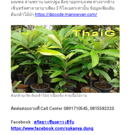
มณฑล สามพราน นครปฐม ฝั่งขาออกกรุงเทพ ห่างจากห้าง
เซ็นทรัลศาลายามาเพียง 3 กิโลเมตรเท่านั้น ข้อมูลเพิ่มเติม
ต้นกล้าไม้ป่า
https://dipcode.manowvan.com/
ต้นกล้ามะริด ต้นกล้าไม้ป่าเนื้อแข็ง ลายเนื้อไม้งาม
ติดต่อสอบถามที่ Call Center 0891710545, 0815582320
Facebook :
สุกัลยา เชียงดาว เฮิร์บ
https://www.facebook.com/sukanya.dung