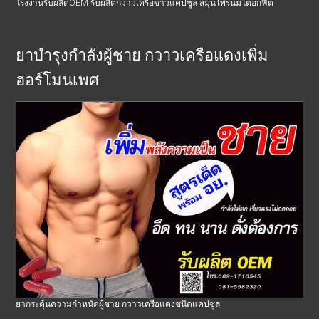
โรงงานรับผลิตOEM รับผลิตกวาวเครือขาวแคปซูล สมุนไพรนมโตอกฟิต
ยาบำรุงกำลังผู้ชาย กวาวเครือแดงเพิ่ม
ฮอร์โมนเพศ
ยากระตุ้นความกำหนัดผู้ชาย กวาวเครือแดงชนิดแคปซูล