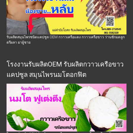
รับผลิตสมุนไพรชนิดแคปซูล OEM กวาวเครือแดง กวาวเครือขาว ว่านชักมดลูก
ตรีผลา ยาผู้ชาย
โรงงานรับผลิตOEM รับผลิตกวาวเครือขาว
แคปซูล สมุนไพรนมโตอกฟิต