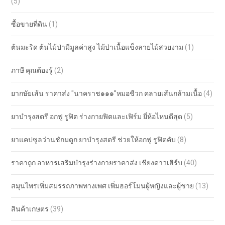
(5)
ซื้อขายที่ดิน
(1)
ต้นมะริด ต้นไม้ป่ามีมูลค่าสูง ไม้ป่าเนื้อแข็งลายไม้สวยงาม
(1)
ภาษี คุณต้องรู้
(2)
ยากษัยเส้น ราคาส่ง "นาคราช๑๑๑"หมอชีวก คลายเส้นกล้ามเนื้อ
(4)
ยาบำรุงสตรี อกฟู รูฟิต ร่างกายฟิตและเฟิร์ม ยี่ห้อไหนดีสุด
(5)
ยาแคปซูลว่านชักมดูก ยาบำรุงสตรี ช่วยให้อกฟู รูฟิตคับ
(8)
ราคาถูก อาหารเสริมบำรุงร่างกายราคาส่ง เชียงดาวเฮิร์บ
(40)
สมุนไพรเพิ่มสมรรถภาพทางเพศ เพิ่มฮอร์โมนผู้หญิงและผู้ชาย
(13)
สินค้าเกษตร
(39)