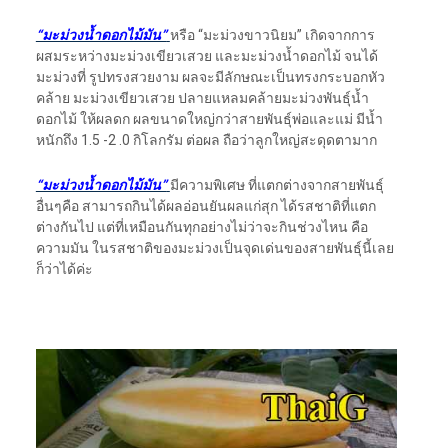
“มะม่วงน้ำดอกไม้มัน”
หรือ “มะม่วงขาวนิยม” เกิดจากการ
ผสมระหว่างมะม่วงเขียวเสวย และมะม่วงน้ำดอกไม้ จนได้
มะม่วงที่ รูปทรงสวยงาม ผลจะมีลักษณะเป็นทรงกระบอกหัว
คล้าย มะม่วงเขียวเสวย ปลายแหลมคล้ายมะม่วงพันธุ์น้ำ
ดอกไม้ ให้ผลดก ผลขนาดใหญ่กว่าสายพันธุ์พ่อและแม่ มีน้ำ
หนักถึง 1.5 -2 .0 กิโลกรัม ต่อผล ถือว่าลูกใหญ่สะดุดตามาก
“มะม่วงน้ำดอกไม้มัน”
มีความพิเศษ ที่แตกต่างจากสายพันธุ์
อื่นๆคือ สามารถกินได้ผลอ่อนยันผลแก่สุก ได้รสชาติที่แตก
ต่างกันไป แต่ที่เหมือนกันทุกอย่างไม่ว่าจะกินช่วงไหน คือ
ความมัน ในรสชาติของมะม่วงเป็นจุดเด่นของสายพันธุ์นี้เลย
ก็ว่าได้ค่ะ