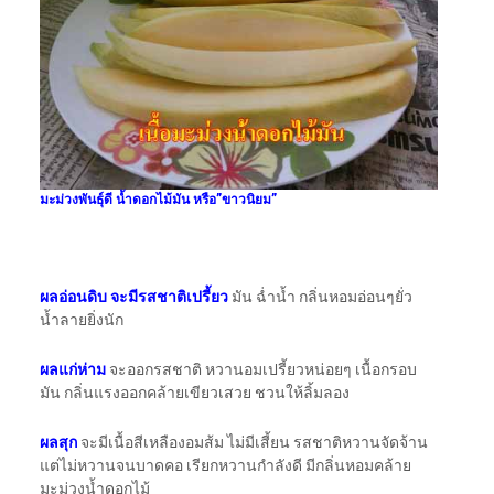
มะม่วงพันธุ์ดี น้ำดอกไม้มัน หรือ”ขาวนิยม”
ผลอ่อนดิบ จะมีรสชาติเปรี้ยว
มัน ฉ่ำน้ำ กลิ่นหอมอ่อนๆยั่ว
น้ำลายยิ่งนัก
ผลแก่ห่าม
จะออกรสชาติ หวานอมเปรี้ยวหน่อยๆ เนื้อกรอบ
มัน กลิ่นแรงออกคล้ายเขียวเสวย ชวนให้ลิ้มลอง
ผลสุก
จะมีเนื้อสีเหลืองอมส้ม ไม่มีเสี้ยน รสชาติหวานจัดจ้าน
แต่ไม่หวานจนบาดคอ เรียกหวานกำลังดี มีกลิ่นหอมคล้าย
มะม่วงน้ำดอกไม้