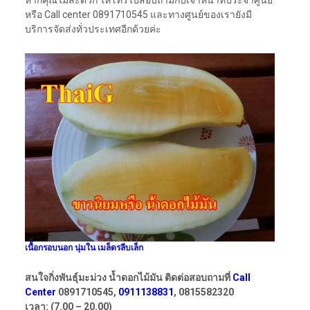
หากคุณไม่สะดวก ให้โทรไปสอบถามกับเจ้าหน้าที่ประจำศูนย์
หรือ Call center 0891710545 และทางศูนย์ของเรายังมี
บริการจัดส่งทั่วประเทศอีกด้วยค่ะ
เนื้อกรอบนอก นุ่มใน เมล็ดรลีบเล็ก
สนใจกิ่งพันธุ์มะม่วง น้ำดอกไม้มัน ติดต่อสอบถามที่
Call
Center
0891710545,
0911138831
, 0815582320
เวลา: (7.00 – 20.00)