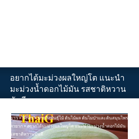
อยากได้มะม่วงผลใหญ่โต แนะนำ
มะม่วงน้ำดอกไม้มัน รสชาติหวาน
มันดี
รับผลิตยาบำรุงสตรี ยาอกฟูรูฟิต ว่านชักมดลูกและกวาวเครือ
ขาว
>
News
>
ขายกิ่งพันธุ์ไม้ ต้นไม้ผล ต้นไมป่าและต้นสมุนไพร
หายาก
>
อยากได้มะม่วงผลใหญ่โต แนะนำมะม่วงน้ำดอกไม้มัน
รสชาติหวานมันดี