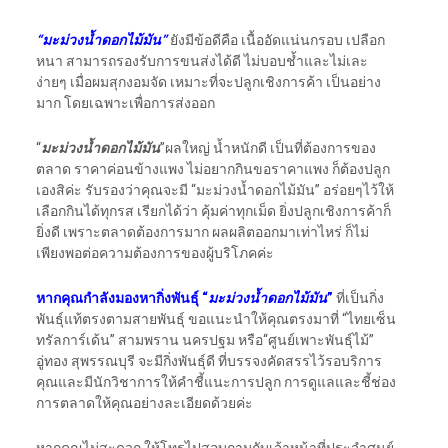
“มะม่วงน้ำดอกไม้มัน”
ยังมีข้อดีคือ เนื้ออัดแน่นกรอบ เปลือก
หนา สามารถรองรับการขนส่งได้ดี ไม่บอบช้ำและไม่เละ
ง่ายๆ เมื่อผมสุกงอมจัด เหมาะที่จะปลูกเชิงการค้า เป็นอย่าง
มาก โดยเฉพาะเพื่อการส่งออก
“
มะม่วงน้ำดอกไม้มัน
”ผลใหญ่ น้ำหนักดี เป็นที่ต้องการของ
ตลาด ราคาค่อนข้างแพง ไม่อยากกินขอราคาแพง ก็ต้องปลูก
เองสิค่ะ รับรองว่าคุณจะมี “มะม่วงน้ำดอกไม้มัน” อร่อยๆไว้ให้
เลือกกินได้ทุกรส เรียกได้ว่า คุ้มค่าทุกเม็ด ยิ่งปลูกเชิงการค้าก็
ยิ่งดี เพราะตลาดต้องการมาก ผลผลิตออกมาเท่าไหร่ ก็ไม่
เพียงพอต่อความต้องการของผู้บริโภคค่ะ
หากคุณกำลังมองหากิ่งพันธุ์ “
มะม่วงน้ำดอกไม้มัน
”
ที่เป็นกิ่ง
พันธุ์แท้ตรงตามสายพันธุ์ ขอแนะนำให้คุณตรงมาที่ “ไทยเซ็น
ทรัลการ์เด้น” สามพราน นครปฐม หรือ“ศูนย์เพาะพันธุ์ไม้”
อู่ทอง สุพรรณบุรี จะมีกิ่งพันธุ์ดี ที่บรรจงคัดสรรไว้รอบริการ
คุณและมีนักวิชาการให้คำชี้แนะการปลูก การดูแลและชี้ช่อง
การตลาดให้คุณอย่างละเอียดด้วยค่ะ