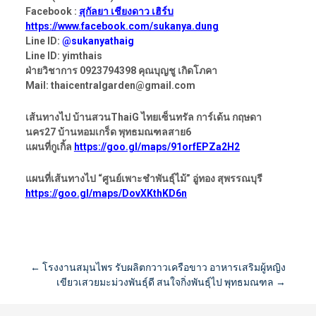
Facebook :
สุกัลยา เชียงดาว เฮิร์บ
https://www.facebook.com/sukanya.dung
Line ID:
@sukanyathaig
Line ID: yimthais
ฝ่ายวิชาการ 0923794398 คุณบุญชู เกิดโภคา
Mail: thaicentralgarden@gmail.com
เส้นทางไป บ้านสวนThaiG ไทยเซ็นทรัล การ์เด้น กฤษดา
นคร27 บ้านหอมเกร็ด พุทธมณฑลสาย6
แผนที่กูเกิ้ล
https://goo.gl/maps/91orfEPZa2H2
แผนที่เส้นทางไป “ศูนย์เพาะชำพันธุ์ไม้” อู่ทอง สุพรรณบุรี
https://goo.gl/maps/DovXKthKD6n
Post
←
โรงงานสมุนไพร รับผลิตกวาวเครือขาว อาหารเสริมผู้หญิง
เขียวเสวยมะม่วงพันธุ์ดี สนใจกิ่งพันธุ์ไป พุทธมณฑล
→