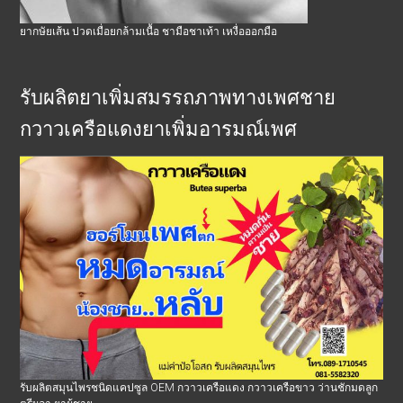
ยากษัยเส้น ปวดเมื่อยกล้ามเนื้อ ชามือชาเท้า เหงื่อออกมือ
รับผลิตยาเพิ่มสมรรถภาพทางเพศชาย
กวาวเครือแดงยาเพิ่มอารมณ์เพศ
รับผลิตสมุนไพรชนิดแคปซูล OEM กวาวเครือแดง กวาวเครือขาว ว่านชักมดลูก