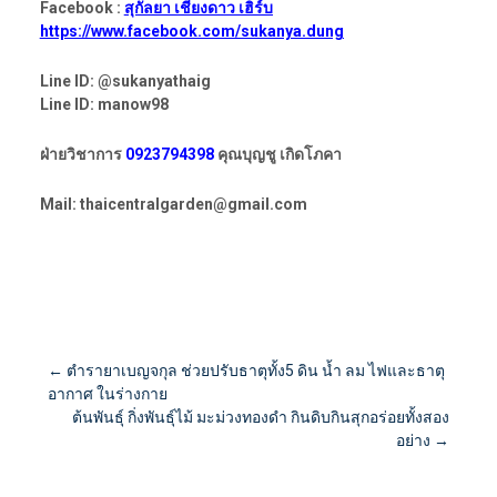
Facebook :
สุกัลยา เชียงดาว เฮิร์บ
https://www.facebook.com/sukanya.dung
Line ID: @sukanyathaig
Line ID: manow98
ฝ่ายวิชาการ
0923794398
คุณบุญชู เกิดโภคา
Mail: thaicentralgarden@gmail.com
Post
←
ตำรายาเบญจกุล ช่วยปรับธาตุทั้ง5 ดิน น้ำ ลม ไฟและธาตุ
อากาศ ในร่างกาย
ต้นพันธุ์ กิ่งพันธุ์ไม้ มะม่วงทองดำ กินดิบกินสุกอร่อยทั้งสอง
navigation
อย่าง
→