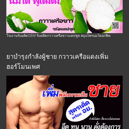
โรงงานรับผลิตOEM รับผลิตกวาวเครือขาวแคปซูล สมุนไพรนมโตอกฟิต
ยาบำรุงกำลังผู้ชาย กวาวเครือแดงเพิ่ม
ฮอร์โมนเพศ