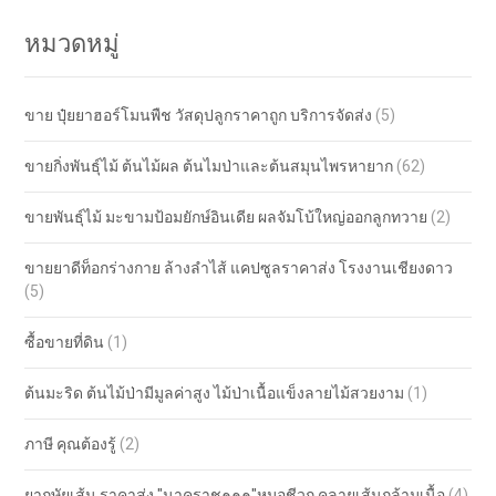
หมวดหมู่
ขาย ปุ๋ยยาฮอร์โมนพืช วัสดุปลูกราคาถูก บริการจัดส่ง
(5)
ขายกิ่งพันธุ์ไม้ ต้นไม้ผล ต้นไมป่าและต้นสมุนไพรหายาก
(62)
ขายพันธุ์ไม้ มะขามป้อมยักษ์อินเดีย ผลจัมโบ้ใหญ่ออกลูกทวาย
(2)
ขายยาดีท็อกร่างกาย ล้างลำไส้ แคปซูลราคาส่ง โรงงานเชียงดาว
(5)
ซื้อขายที่ดิน
(1)
ต้นมะริด ต้นไม้ป่ามีมูลค่าสูง ไม้ป่าเนื้อแข็งลายไม้สวยงาม
(1)
ภาษี คุณต้องรู้
(2)
ยากษัยเส้น ราคาส่ง "นาคราช๑๑๑"หมอชีวก คลายเส้นกล้ามเนื้อ
(4)