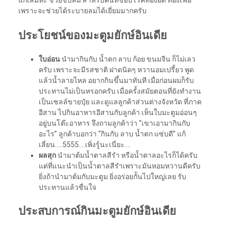
แก้เสมหะ ช่วยขับลม สำหรับคนที่ชอบโรคท้องอืด ท้องเฟ้อ
เพราะจะช่วยได้ระบายลมได้เยี่ยมมากครับ
ประโยชน์ของมะตูมยักษ์อินเดีย
ใบอ่อน
นำมากินกับ น้ำตก ลาบ ก้อย ขนมจีน ก็ไม่เลว
ครับ เพราะจะมีรสชาติ ฝาดนิดๆ หวานอมเปรี้ยว พูด
แล้วน้ำลายไหล อยากกินขึ้นมาทันที เมื่อก่อนผมก็รับ
ประทานไม่เป็นหรอกครับ เมื่อครั้งสมัยตอนที่ยังทำงาน
เป็นเซลล์ขายปุ๋ย และดูแลลูกค้าส่วนต่างจังหวัด ที่ภาค
อีสาน ไปกินอาหารอีสานกับลูกค้า เห็นใบมะตูมอ่อนๆ
อยู่บนโต๊ะอาหาร จึงถามลูกค้าว่า “เขาเอามากินกับ
อะไร” ลูกค้าบอกว่า “กินกับ ลาบ น้ำตก แซ่บดี” แก้
เลี่ยน…..5555….เพิ่งรู้นะเนี่ยะ….
ผลสุก
นำมาต้มน้ำตาลสีรำ หรือน้ำตาลอะไรก็ได้ครับ
แต่ที่แนะนำเป็นน้ำตาลสีรำเพราะมันหอมหวานดีครับ
ยิ่งถ้านำมาต้มกับมะตูม ยิ่งอร่อยกัันไปใหญ่เลย รับ
ประทานแล้วชื่นใจ
ประสบการณ์กินมะตูมยักษ์อินเดีย