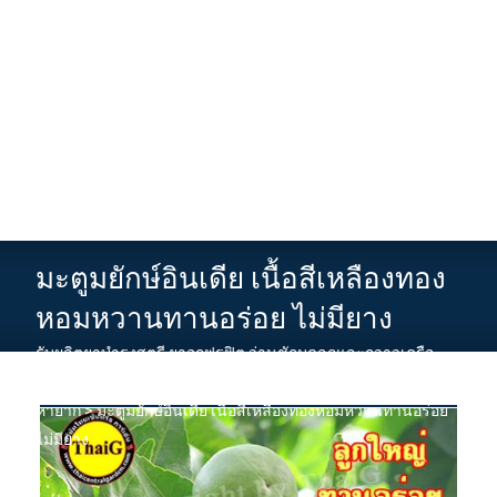
มะตูมยักษ์อินเดีย เนื้อสีเหลืองทอง
หอมหวานทานอร่อย ไม่มียาง
รับผลิตยาบำรุงสตรี ยาอกฟูรูฟิต ว่านชักมดลูกและกวาวเครือ
ขาว
>
News
>
ขายกิ่งพันธุ์ไม้ ต้นไม้ผล ต้นไมป่าและต้นสมุนไพร
หายาก
>
มะตูมยักษ์อินเดีย เนื้อสีเหลืองทองหอมหวานทานอร่อย
ไม่มียาง