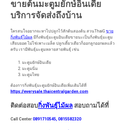
ขายต้นมะตูมยักษ์อินเดีย
บริการจัดส่งถึงบ้าน
ใครสนใจอยากจะหาไปปลูกไว้สักต้นสองต้น สวนThaiG
ขาย
กิ่งพันธุ์ไม้ผล
มีกิ่งพันธุ์มะตูมอินเดียขายนะเป็นกิ่งพันธุ์มะตูม
เสียบยอด ไม่ไช่เพาะเมล็ด ปลูกเดี๋ยวเดียวก็ออกลูกออกผลแล้ว
ครับ เรามีพันธุ์มะตูมหลายสายพันธุ์ เช่น
มะตูมยักษ์อินเดีย
มะตูมนิ่ม
มะตูมไทย
ต้องการกิ่งพันธุ์มะตูมยักษ์อินเดียเพิ่มเติมได้ที่
https://everysale.thaicentralgarden.com
ติดต่อสอบ
กิ่งพันธุ์ไม้ผล
สอบถามได้ที่
Call Center
0891710545, 0815582320