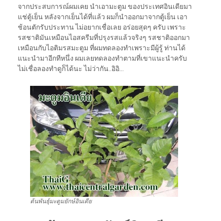
จากประสบการณ์ผมเคย นำเอามะตูม ของประเทศอินเดียมา
แช่ตู้เย็น หลังจากเย็นได้ที่แล้ว ผมก็นำออกมาจากตู้เย็น เอา
ช้อนตักรับประทาน ไม่อยากเชื่อเลย อร่อยสุดๆ ครับ เพราะ
รสชาติมันเหมือนไอสครีมที่ปรุงรสแล้วจริงๆ รสชาติออกมา
เหมือนกับไอติมรสมะตูม ที่ผมทดลองทำเพราะมีผู้รู้ ท่านได้
แนะนำมาอีกทีหนึ่ง ผมเลยทดลองทำตามที่เขาแนะนำครับ
ไม่เชื่อลองทำดูก็ได้นะ ไม่ว่ากัน..อิอิ…
ต้นพันธุ์มะตูมยักษ์อินเดีย