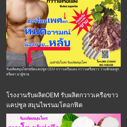
รับผลิตสมุนไพรชนิดแคปซูล OEM กวาวเครือแดง กวาวเครือขาว ว่านชักมดลูก
ตรีผลา ยาผู้ชาย
โรงงานรับผลิตOEM รับผลิตกวาวเครือขาว
แคปซูล สมุนไพรนมโตอกฟิต