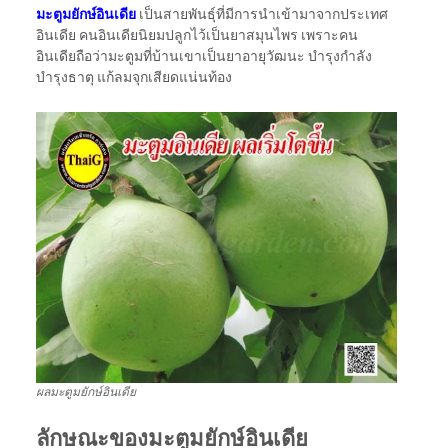
มะตูมยักษ์อินเดีย
เป็นสายพันธุ์ที่มีการนำเข้ามาจากประเทศ
อินเดีย คนอินเดียนิยมปลูกไว้เป็นยาสมุนไพร เพราะคน
อินเดียถือว่ามะตูมที่บ้านเขาเป็นยาอายุวัฒนะ บำรุงกำลัง
บำรุงธาตุ แก้ลมจุกเสียดแน่นท้อง
ผลมะตูมยักษ์อินเดีย
ลักษณะของมะตูมยักษ์อินเดีย