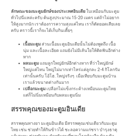
ลักษณะของมะตูมยักษ์ของประเทศอินเดีย
ใบเหมือนกับมะตูม
ทั่วไปนี่แหล่ะครับ ต้นสูงประมาณ 15-20 เมตร แต่ถ้าไม่อยาก
ให้สูงมากนัก เราต้องการความสุงแค่ไหน เราก็ตัดยอดเสียเลย
ครับ คราวนี้เราก็จะได้เก็บกินเตี้ยๆ
เนื้อมะตูม
ส่วนเนื้อมะตูมอินเดียนั้นไม่ต้องพูดถึง เนื้อ
นุ่ม และเนื้อละเอียด แถมยังไม่มีเส้นใยให้ติดฟันอีกต่าง
หาก
ผลมะตูม
แถมลูกใหญ่ยักษ์อีกต่างหาก ที่ว่าใหญ่ยักษ์
ใหญ่แค่ไหน ใหญ่ไม่มากเท่าไหร่แค่ลูกละ 2-4 กิโลกรัม
เท่านั้นครับ โอ้โฮ..ใหญ่จริงๆ เมื่อเทียบกับมะตูมบ้าน
เราแล้วขนาดต่างกันมาก
เปลือกมะตูม
เปลือกไม่แข็งกระด้างเหมือนมะตูมไทย
แต่ก็ไม่นิ่มเหมือนกับผลมะตูมนิ่ม
สรรพคุณของมะตูมอินเดีย
สรรพคุณทางยา มะตูมอินเดีย มีสรรพคุณเช่นเดียวกับมะตูม
ไทย เช่น ช่วยทำให้กินข้าวได้ ชะลอความแก่ชรา บำรุงธาตุ