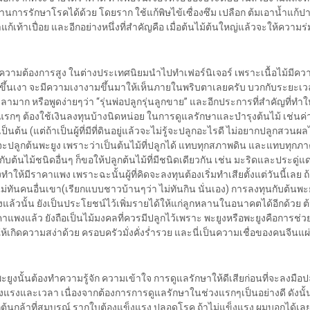
านการรักษาโรคได้ด้วย โดยราก ใช้แก้พิษไข้เซื่องซึม เปลือก ต้มเอาน้ำแก้ปา
เท้าเปื่อย และอีกอย่างหนึ่งที่สำคัญคือ เมื่อต้นไม้ต้นใหญ่แล้วจะให้ความร่ม
มีความต้องการสูง ในต่างประเทศนิยมนำไปทำเฟอร์นิเจอร์ เพราะเนื้อไม้มีค
ดขึ้นเงา จะมีความเงางามขึ้นมาให้เห็นภายในพริบตาเลยครับ บวกกับระยะ
วลามาก หรือพูดง่ายๆว่า “รุ่นพ่อปลูกรุ่นลูกขาย” และอีกประการที่สำคัญที่ทำ
งแรกๆ ต้องใช้เงินลงทุนบ้างนิดหน่อย ในการดูแลรักษาและบำรุงต้นไม้ เช่นค่า
็นต้น (แต่ถ้าเป็นผู้ที่มีที่ดินอยู่แล้วจะไม่รู้จะปลูกอะไรดี ไม่อยากปลูกสวนผล
ลูกต้นพะยูง เพราะว่าเป็นต้นไม้ที่ปลูกได้ แทบทุกสภาพดิน และแทบทุกภา
กับต้นไม้ชนิดอื่นๆ ก็ขอให้ปลูกต้นไม้ที่มีชนิดเดียวกัน เช่น มะริดและประดู่แด
งทำให้มีราคาแพง เพราะฉะนั้นผู้ที่คิดจะลงทุนต้องเริ่มทำเสียตั้งแต่วันนี้เลย ถ้า
่ทันคนอื่นเขา(เรียกแบบชาวบ้านๆว่า ไม่ทันกิน นั่นเอง) การลงทุนกับต้นพะ
งแล้วนั้น ยังเป็นประโยชน์ไว้เพิ่มรายได้ให้แก่ลูกหลานในอนาคตได้อีกด้วย ต
าแพงแล้ว ยังถือเป็นไม้มงคลที่ควรมีปลูกไว้เพราะ พะยูงหรือพะยูงคือการช่ว
ห้เกิดความสง่าด้วย ครอบครัวมั่งคั่งร่ำรวย และนี่เป็นความเชื่อของคนจีนแ
นพะยูงนั้นต้องทำความรู้จัก ความเข้าใจ การดูแลรักษาให้ดีเสียก่อนที่จะลงมื
ลังแรงและเวลา เนื่องจากต้องการการดูแลรักษาในช่วงแรกๆเป็นอย่างดี ดังนั้น
ือกต้นกล้าที่สมบูรณ์ รากใบต้องแข็งแรง ปลอดโรค ถ้าไม่แข็งแรง ผมบอกได้เลย