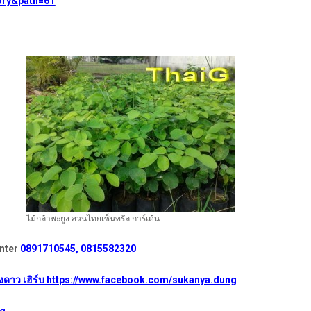
ory&path=61
ไม้กล้าพะยูง สวนไทยเซ็นทรัล การ์เด้น
enter
0891710545, 0815582320
ียงดาว เฮิร์บ https://www.facebook.com/sukanya.dung