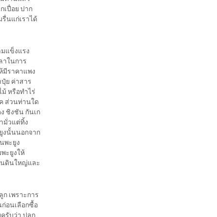
กเปื่อย ปาก
รื่นแก่เราได้
วามแข็งแรง
เวลาในการ
ให้มีราคาแพง
ปุ๋ย ค่าสาร
ไม้ หรือทำไร่
ค ส่วนท่านใด
ง ชิงชัน กันเก
มั่วแต่ทิ้ง
ยูงนั้นนอกจาก
้นพะยูง
ยพะยูงให้
ผ่นดินใหญ่และ
อปลูก เพราะการ
ก่อนเลือกซื้อ
ครับว่า ปลูก