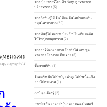
ขาย ปุ๋ยยาฮอร์โมนพืช วัสดุปลูกราคาถูก
บริการจัดส่ง
(5)
ขายกิ่งพันธุ์ไม้ ต้นไม้ผล ต้นไมป่าและต้น
สมุนไพรหายาก
(62)
ขายพันธุ์ไม้ มะขามป้อมยักษ์อินเดีย ผลจัม
โบ้ใหญ่ออกลูกทวาย
(2)
ขายยาดีท็อกร่างกาย ล้างลำไส้ แคปซูล
่ง พุทธมณฑล
ราคาส่ง โรงงานเชียงดาว
(5)
,
ะยูง
พะยูงปลูกขึ้นได้
ซื้อขายที่ดิน
(1)
ต้นมะริด ต้นไม้ป่ามีมูลค่าสูง ไม้ป่าเนื้อแข็ง
ลายไม้สวยงาม
(1)
ก
ภาษี คุณต้องรู้
(2)
ยากษัยเส้น ราคาส่ง "นาคราช๑๑๑"หมอชี