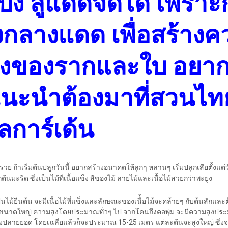
งปั๋ง สู้แดดจัดได้ เพราะ
้ยงกลางแดด เพื่อสร้าง
รงของรากและใบ อยาก
แนะนำต้องมาที่สวนไท
ลการ์เด้น
 ถ้าเริ่มต้นปลูกวันนี้ อยากสร้างอนาคตให้ลูกๆ หลานๆ เริ่มปลูกเสียตั้งแต่ว
นมะริด ซึ่งเป็นไม้ที่เนื้อแข็ง สีของไม้ ลายไม้และเนื้อไม้สวยกว่าพะยูง
็นไม้ยืนต้น จะมีเนื้อไม้ที่แข็งและลักษณะของเนื่้อไม้จะคล้ายๆ กับต้นสักแล
งขนาดใหญ่ ความสูงโดยประมาณทั่วๆ ไป จากโคนถึงคอพุ่ม จะมีความสูงป
งปลายยอด โดยเฉลี่ยแล้วก็จะประมาณ 15-25 เมตร แต่ละต้นจะสูงใหญ่ ซึ่งจะข