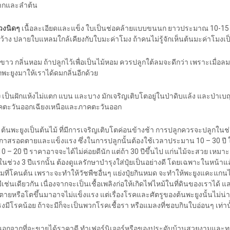
ากและลำต้น
่วงนิดๆ
เนื้อละเอียดและแข็ง ใบเป็นช่อคล้ายแบบขนนก ยาวประมาณ 10-15 เซ
้าง ปลายใบแหลมใกล้เคียงกับใบมะค่าโมง ถ้าคนไม่รู้จักเห็นต้นมะค่าโมงเป็
ีขาว กลิ่นหอม ถ้าปลูกไว้เพื่อเป็นไม้หอม ควรปลูกใต้ลมจะดีกว่า เพราะเมื่อล
ะยูงมาให้เราได้ดมกลิ่นอีกด้วย
ง
เป็นฝักแห้งไม่แตก แบน และบาง มักเจริญเติบโตอยู่ในป่าดิบแล้ง และป่าเ
คตะวันออกเฉียงเหนือและภาคตะวันออก
ต้นพะยูงเป็นต้นไม้ ที่มีการเจริญเติบโตค่อนข้างช้า การปลูกควรจะปลูกในช
กาสรอดตายและแข็งแรง ซึ่งในการปลูกนั้นต้องใช้เวลาประมาน 10 – 30 ปี
0 – 20 ปี ราคาอาจจะได้ไม่ค่อยดีนัก แต่ถ้า 30 ปีขึ้นไป แก่นไม้จะสวย เหม
ยในช่วง 3 ปีแรกนั้น ต้องดูแลรักษาบำรุงใส่ปุ๋ยเป็นอย่างดี โดยเฉพาะในหน้าแล
ุมที่โคนต้น เพราะจะทำให้วัชพืชอื่นๆ แย่งปุ๋ยกินหมด จะทำให้พะยูงแคะแกนได
ีเช่นเดียวกัน เนื่องจากจะเป็นเชื้อเพลิงก่อให้เกิดไฟไหม้ในที่ดินของเราได้ แ
้ตายหรือโตขึ้นมาอาจไม่แข็งแรง แต่เรื่องโรคและศัตรูของต้นพะยูงนั้นไม่น่า
รงมีโรคน้อย ถ้าจะมีก็จะเป็นพวกโรคเชื้อรา หรือแมลงที่ชอบกินใบอ่อนๆ เท่าน
อกจากที่จะขายได้ราคาดี ทำเฟอร์นิเจอร์หรือของประดับบ้านสวยงามและ