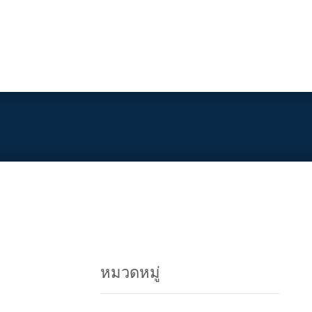
และกวาวเครือขาว
>
News
>
พะยูงปลูกขึ้นได้ทุกภูมิภาค ของประเทศไทย
หมวดหมู่