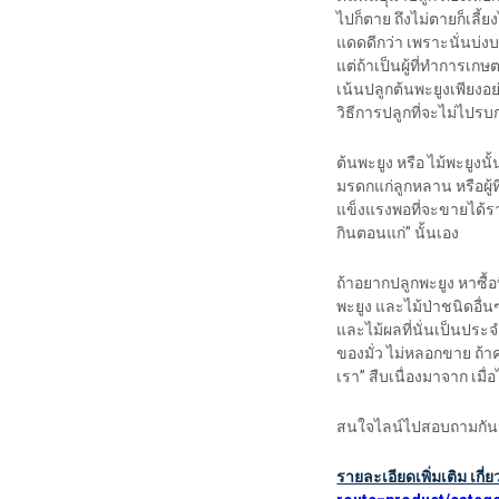
ไปก็ตาย ถึงไม่ตายก็เลี้ยงไ
แดดดีกว่า เพราะนั่นบ่
แต่ถ้าเป็นผู้ที่ทำการเ
เน้นปลูกต้นพะยูงเพียงอย
วิธีการปลูกที่จะไม่ไป
ต้นพะยูง หรือ ไม้พะยูงนั
มรดกแก่ลูกหลาน หรือผู้ที่
แข็งแรงพอที่จะขายได้ราคา
กินตอนแก่” นั้นเอง
ถ้าอยากปลูกพะยูง หาซื้อ
พะยูง และไม้ป่าชนิดอื่นๆ
และไม้ผลที่นั่นเป็นประจ
ของมั่ว ไม่หลอกขาย ถ้าค
เรา” สืบเนื่องมาจาก เมื่
สนใจไลน์ไปสอบถามกันน
รายละเอียดเพิ่มเติม เกี่ย