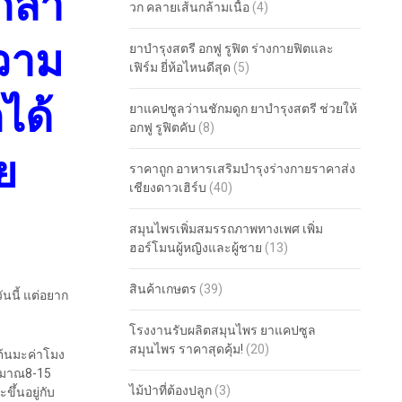
กล้า
วก คลายเส้นกล้ามเนื้อ
(4)
ความ
ยาบำรุงสตรี อกฟู รูฟิต ร่างกายฟิตและ
เฟิร์ม ยี่ห้อไหนดีสุด
(5)
ได้
ยาแคปซูลว่านชักมดูก ยาบำรุงสตรี ช่วยให้
อกฟู รูฟิตคับ
(8)
ย
ราคาถูก อาหารเสริมบำรุงร่างกายราคาส่ง
เชียงดาวเฮิร์บ
(40)
สมุนไพรเพิ่มสมรรถภาพทางเพศ เพิ่ม
ฮอร์โมนผู้หญิงและผู้ชาย
(13)
สินค้าเกษตร
(39)
ันนี้ แต่อยาก
โรงงานรับผลิตสมุนไพร ยาแคปซูล
สมุนไพร ราคาสุดคุ้ม!
(20)
ะต้นมะค่าโมง
ระมาณ8-15
ไม้ป่าที่ต้องปลูก
(3)
ึ้นอยู่กับ