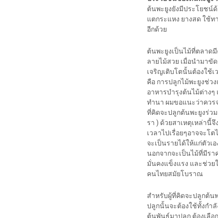
ต้นพะยูงยังมีประโยชน์ด้
แตกระแหง ยางสด ใช้ทาแก้
อีกด้วย
ต้นพะยูงเป็นไม้ที่ตลาด
ลายไม้สวย เมื่อนำมาขั
เจริญเติบโตนั้นต้องใช้เ
คือ การปลูกไม้พะยูงช่ว
อาหารบำรุงต้นไม้ต่างๆ เป
ทำนา ผมขอแนะว่าควรจะป
ที่คิดจะปลูกต้นพะยูงร่วม
รา ) ด้วยสาเหตุเหล่านี้จึ
เวลาไปเรื่อยๆอาจจะโตไม
จะเป็นรายได้ให้แก่ตัวเอ
นอกจากจะเป็นไม้ที่มีราค
มั่นคงแข็งแรง และช่วยใ
คนไทยสมัยโบราณ
สำหรับผู้ที่คิดจะปลูกต้
ปลูกนั้นจะต้องใช้ทั้งกำ
ต้นพันธฺุ์มาปลูก ต้องเล