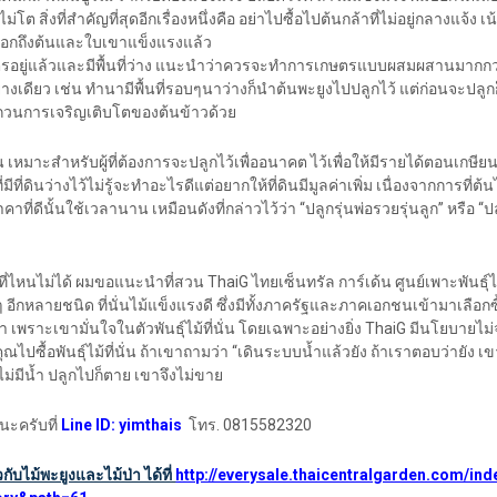
ม่โต สิ่งที่สำคัญที่สุดอีกเรื่องหนึ่งคือ อย่าไปซื้อไปต้นกล้าที่ไม่อยู่กลางแจ้ง เน
งบอกถึงต้นและใบเขาแข็งแรงแล้ว
กษตรอยู่แล้วและมีพื้นที่ว่าง แนะนำว่าควรจะทำการเกษตรแบบผสมผสานมากกว
่างเดียว เช่น ทำนามีพื้นที่รอบๆนาว่างก็นำต้นพะยูงไปปลูกไว้ แต่ก่อนจะปลู
รบกวนการเจริญเติบโตของต้นข้าวด้วย
้น เหมาะสำหรับผู้ที่ต้องการจะปลูกไว้เพื่ออนาคต ไว้เพื่อให้มีรายได้ตอนเกษียน
มีที่ดินว่างไว้ไม่รู้จะทำอะไรดีแต่อยากให้ที่ดินมีมูลค่าเพิ่ม เนื่องจากการที่ต
ที่ดีนั้นใช้เวลานาน เหมือนดังที่กล่าวไว้ว่า “ปลูกรุ่นพ่อรวยรุ่นลูก” หรือ “
ที่ไหนไม่ได้ ผมขอแนะนำที่สวน ThaiG ไทยเซ็นทรัล การ์เด้น ศูนย์เพาะพันธุ์ไ
 อีกหลายชนิด ที่นั่นไม้แข็งแรงดี ซึ่งมีทั้งภาครัฐและภาคเอกชนเข้ามาเลือกซื้
ำ เพราะเขามั่นใจในตัวพันธุ์ไม้ที่นั่น โดยเฉพาะอย่างยิ่ง ThaiG มีนโยบายไ
ุณไปซื้อพันธุ์ไม้ที่นั่น ถ้าเขาถามว่า “เดินระบบน้ำแล้วยัง ถ้าเราตอบว่ายัง 
อไม่มีน้ำ ปลูกไปก็ตาย เขาจึงไม่ขาย
ะครับที่
Line ID: yimthais
โทร. 0815582320
วกับไม้พะยูงและไม้ป่า ได้ที่
http://everysale.thaicentralgarden.com/ind