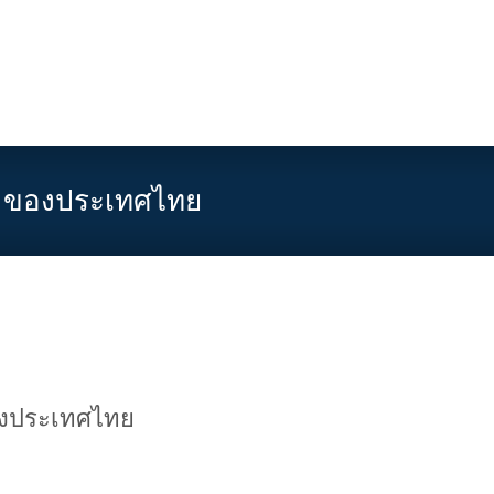
าค ของประเทศไทย
รับผลิตยาบำรุงสตรี ยาอกฟูรูฟิต ว่านชักมดลูก
ของประเทศไทย