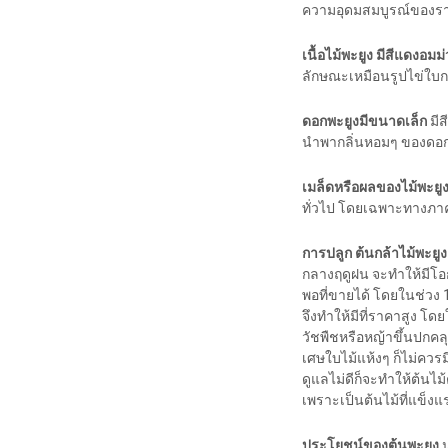
ความอุดมสมบูรณ์ของร
เนื้อไม้พะยูง มีสีแดงอมม
ลักษณะเหมือนรูปไข่ใบกว
ดอกพะยูงมีขนาดเล็ก
มีส
นำพากลิ่นหอมๆ ของดอกพ
เมล็ดหรือผลของไม้พะยู
ทั่วไป โดยเฉพาะทางภา
การปลูก ต้นกล้าไม้พะยูง
กลางฤดูฝน จะทำให้มีโอ
พอที่ขายได้ โดยในช่วง 1
จึงทำให้มีที่ราคาสูง โด
วัชพืชหรือหญ้าขึ้นปกคล
เศษใบไม้แห้งๆ ก็ไม่ควรม
ดูแลไม่ดีก็จะทำให้ต้นไม
เพราะเป็นต้นไม้ที่แข็งแ
ประโยชน์ของต้นพะยูง
น