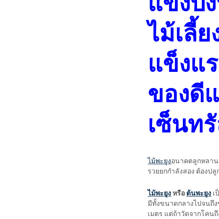
แข็งปึ๋
ไม้เลี
แข็งแ
ของดี
เซ็นทรั
ไม้พะยูง
อนาคตลูกหลานรวย
รวยยกกำลังสอง ต้องปลูกต้
ไม้พะยูง
หรือ
ต้นพะยูง
เป
มีทั้งขนาดกลางไปจนถึ
เมตร แต่ถ้าวัดจากโคนถึ