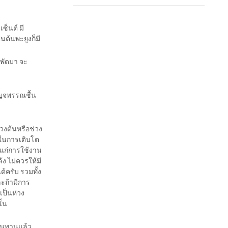
็นต์ มี
นต้นพะยูงก็มี
มพัดมา จะ
บญจพรรณชื้น
่วงต้นหรือช่วง
 ในการเติบโต
าะแก่การใช้งาน
้ง ไม่ควรให้มี
้ครับ รวมทั้ง
ละถ้ามีการ
เป็นห่วง
ั้น
ทนทานแล้ว