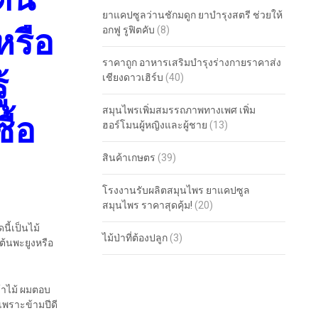
ยาแคปซูลว่านชักมดูก ยาบำรุงสตรี ช่วยให้
หรือ
อกฟู รูฟิตคับ
(8)
ราคาถูก อาหารเสริมบำรุงร่างกายราคาส่ง
้
เชียงดาวเฮิร์บ
(40)
สมุนไพรเพิ่มสมรรถภาพทางเพศ เพิ่ม
ื้อ
ฮอร์โมนผู้หญิงและผู้ชาย
(13)
สินค้าเกษตร
(39)
โรงงานรับผลิตสมุนไพร ยาแคปซูล
สมุนไพร ราคาสุดคุ้ม!
(20)
ี้เป็นไม้
ไม้ป่าที่ต้องปลูก
(3)
 “ต้นพะยูงหรือ
้าไม้ ผมตอบ
เพราะข้ามปีดี