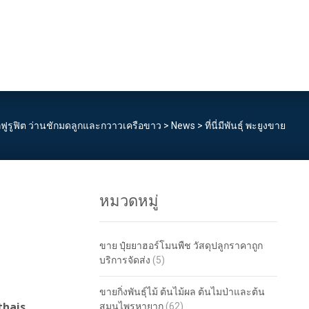
กฟูรูฟิต ว่านชักมดลูกและกวาวเครือขาว
>
News
>
ที่นี่มีพันธุ์ พะยูงขาย
หมวดหมู่
ขาย ปุ๋ยยาฮอร์โมนพืช วัสดุปลูกราคาถูก
บริการจัดส่ง
(5)
ขายกิ่งพันธุ์ไม้ ต้นไม้ผล ต้นไมป่าและต้น
thais
สมุนไพรหายาก
(62)