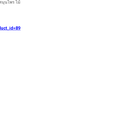
ชสมุนไพร ไม้
duct_id=89