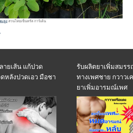
พะยูง
สวนไทยเซ็นทรัล การ์เด้น
r
ลายเส้น แก้ปวด
รับผลิตยาเพิ่มสมร
ปวดหลังปวดเอว มือชา
ทางเพศชาย กวาวเค
ยาเพิ่มอารมณ์เพศ