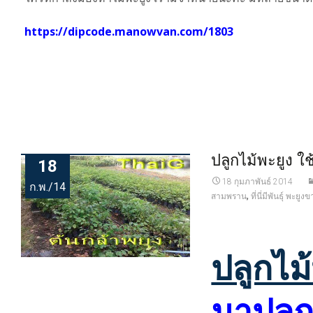
https://dipcode.manowvan.com/1803
ปลูกไม้พะยูง ใช
18
18 กุมภาพันธ์ 2014
ก.พ./14
,
สามพราน
ที่นี่มีพันธุ์ พะยูง
ปลูกไม
มาปลูก