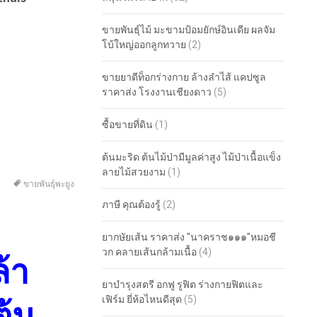
ขายพันธุ์ไม้ มะขามป้อมยักษ์อินเดีย ผลจัม
โบ้ใหญ่ออกลูกทวาย
(2)
ขายยาดีท็อกร่างกาย ล้างลำไส้ แคปซูล
ราคาส่ง โรงงานเชียงดาว
(5)
ซื้อขายที่ดิน
(1)
ต้นมะริด ต้นไม้ป่ามีมูลค่าสูง ไม้ป่าเนื้อแข็ง
ลายไม้สวยงาม
(1)
ขายพันธ์ุพะยูง
ภาษี คุณต้องรู้
(2)
ยากษัยเส้น ราคาส่ง "นาคราช๑๑๑"หมอชี
วก คลายเส้นกล้ามเนื้อ
(4)
ล้า
ยาบำรุงสตรี อกฟู รูฟิต ร่างกายฟิตและ
เฟิร์ม ยี่ห้อไหนดีสุด
(5)
ต้น