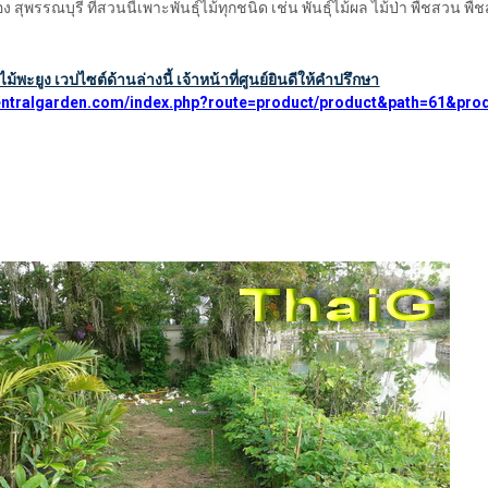
อง สุพรรณบุรี ที่สวนนี้เพาะพันธุ์ไม้ทุกชนิด เช่น พันธุ์ไม้ผล ไม้ป่า พืชสวน พื
ไม้พะยูง เวปไซต์ด้านล่างนี้ เจ้าหน้าที่ศูนย์ยินดีให้คำปรึกษา
icentralgarden.com/index.php?route=product/product&path=61&pro