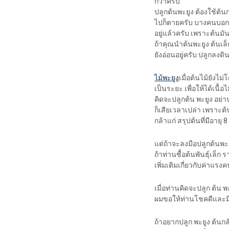
กว่าครับ
ปลูกต้นพะยูง ต้องใช้ต้นกล
ไปก็ตายครับ บางคนบอกว่
อยู่แล้วครับ เพราะต้นม
ถ้าคุณนำต้นพะยูง ต้นเล
ยังอ่อนอยู่ครับ ปลูกลงด
ไม้พะยูง
เมื่อต้นไม้ยังไ
เป็นระยะ เพื่อให้ได้เนื้
คิดจะปลูกต้น พะยูง อย่
ก็เสียเวลาเปล่า เพราะต
กล้าแก่ สรุปต้นที่มีอายุ
แต่ถ้าจะลงมือปลูกต้นพะย
ถ้าท่านซื้อต้นพันธุ์เล็ก 
เพิ่มเติมเกี่ยวกับค่าแร
เมื่อท่านคิดจะปลูก ต้น
ผมขอให้ท่านโชคดีและมี
ถ้าอยากปลูก พะยูง ต้นกล