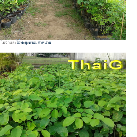
า ไม้ป่าและ
ไม้พะยูงพร้อมจำหน่าย