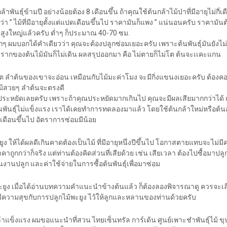
้าพันธุ์ข้ามปี อย่างน้อยต้อง 8 เดือนขึ้น ถ้าคุณใช้ต้นกล้าไม้ป่าที่มีอายุไม่กี่
า ” ไม้ที่มีอายุตั้งแต่แปดเดือนขึ้นไป ราคามันก็แพง ” แน่นอนครับ ราคามัน
ันสูงใหญ่แล้วครับ ต่ำๆ ก็ประมาณ 40-70 ซม.
็กๆ ผมบอกได้คำเดียวว่า คุณจะต้องปลูกซ่อมเยอะครับ เพราะต้นพันธุ์มันยังไ
ินรากของต้นไม้มันก็ไม่เดิน ผลสรุปออกมา คือ ไม่ตายก็ไม่โต ต้นจะเเคะแกน
ม่โต ลำต้นของเขาจะอ่อน เหมือนกับไม้มะค่าโมง จะมีกิ่งแขนงเยอะครับ ต้องคอย
อไม้สวยๆ ลำต้นจะตรงดี
าประหยัดเลยครับ เพราะถ้าคุณประหยัดมากเกินไป คุณจะมีผลเสียมากกว่าได้
้นพันธุ์ไม่แข็งแรง เราได้เคยทำการทดลองมาแล้ว โดยใช้ต้นกล้าใหม่หรือต้น
 8 เดือนขึ้นไป อัตราการซ่อมมีน้อย
ูง ให้ได้ผลดีเกินคาดต้องเป็นไม้ ที่มีอายุหนึ่งปีขึ้นไป โอกาสตายแทบจะไม่มี
ราคาถูกกว่าก็จริง แต่ท่านต้องคิดส่วนที่เสียด้วย เช่น เสียเวลา ต้องไปซื้อมาปลู
งคนงานปลูก และค่าใช้จ่ายในการซื้อต้นพันธุ์เพื่อมาซ่อม
 พะยูง เมื่อได้อ่านบทความคำแนะนำข้างต้นแล้ว ก็ต้องลองพิจารณาดู ควรจะ
ความสุขกับการปลูกไม้พะยูง ไว้ให้ลูกและหลานของท่านด้วยครับ
้าแข็งแรง ผมขอแนะนำที่สวน ไทยเซ็นทรัล การ์เด้น ศูนย์เพาะชำพันธุ์ไม้ ขุน