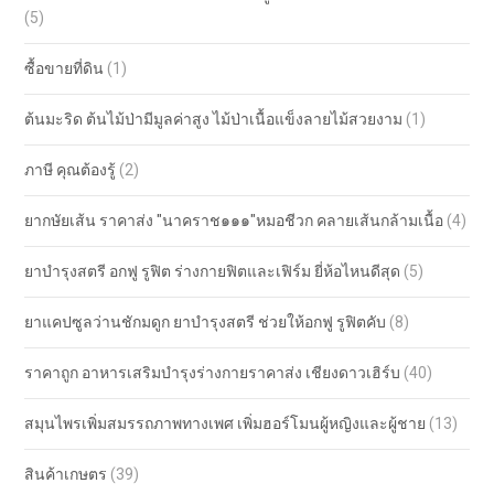
(5)
ซื้อขายที่ดิน
(1)
ต้นมะริด ต้นไม้ป่ามีมูลค่าสูง ไม้ป่าเนื้อแข็งลายไม้สวยงาม
(1)
ภาษี คุณต้องรู้
(2)
ยากษัยเส้น ราคาส่ง "นาคราช๑๑๑"หมอชีวก คลายเส้นกล้ามเนื้อ
(4)
ยาบำรุงสตรี อกฟู รูฟิต ร่างกายฟิตและเฟิร์ม ยี่ห้อไหนดีสุด
(5)
ยาแคปซูลว่านชักมดูก ยาบำรุงสตรี ช่วยให้อกฟู รูฟิตคับ
(8)
ราคาถูก อาหารเสริมบำรุงร่างกายราคาส่ง เชียงดาวเฮิร์บ
(40)
สมุนไพรเพิ่มสมรรถภาพทางเพศ เพิ่มฮอร์โมนผู้หญิงและผู้ชาย
(13)
สินค้าเกษตร
(39)