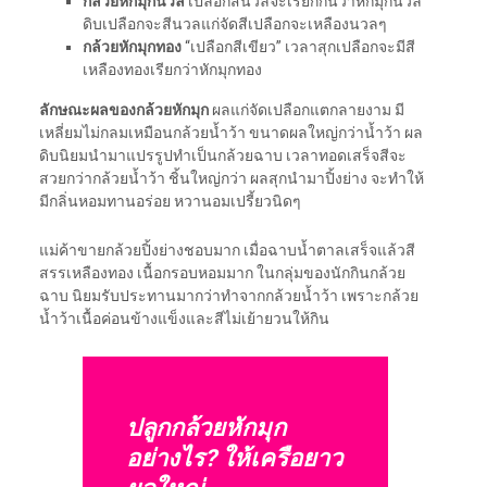
กล้วยหักมุกนวล
เปลือกสีนวลจะเรียกกันว่าหักมุกนวล
ดิบเปลือกจะสีนวลแก่จัดสีเปลือกจะเหลืองนวลๆ
กล้วยหักมุกทอง
“เปลือกสีเขียว” เวลาสุกเปลือกจะมีสี
เหลืองทองเรียกว่าหักมุกทอง
ลักษณะผลของกล้วยหักมุก
ผลแก่จัดเปลือกแตกลายงาม มี
เหลี่ยมไม่กลมเหมือนกล้วยน้ำว้า ขนาดผลใหญ่กว่าน้ำว้า ผล
ดิบนิยมนำมาแปรรูปทำเป็นกล้วยฉาบ เวลาทอดเสร็จสีจะ
สวยกว่ากล้วยน้ำว้า ชิ้นใหญ่กว่า ผลสุกนำมาปิ้งย่าง จะทำให้
มีกลิ่นหอมทานอร่อย หวานอมเปรี้ยวนิดๆ
แม่ค้าขายกล้วยปิ้งย่างชอบมาก เมื่อฉาบน้ำตาลเสร็จแล้วสี
สรรเหลืองทอง เนื้อกรอบหอมมาก ในกลุ่มของนักกินกล้วย
ฉาบ นิยมรับประทานมากว่าทำจากกล้วยน้ำว้า เพราะกล้วย
น้ำว้าเนื้อค่อนข้างแข็งและสีไม่เย้ายวนให้กิน
ปลูกกล้วยหักมุก
อย่างไร? ให้เครือยาว