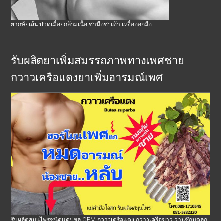
ยากษัยเส้น ปวดเมื่อยกล้ามเนื้อ ชามือชาเท้า เหงื่อออกมือ
รับผลิตยาเพิ่มสมรรถภาพทางเพศชาย
กวาวเครือแดงยาเพิ่มอารมณ์เพศ
รับผลิตสมุนไพรชนิดแคปซูล OEM กวาวเครือแดง กวาวเครือขาว ว่านชักมดลูก