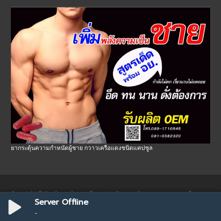
ยากระตุ้นความกำหนัดผู้ชาย กวาวเครือแดงชนิดแคปซูล
Copyright © รับผลิตยาบำรุงสตรี ยาอกฟูรูฟิต ว่านชักมดลูกและกวาวเครือขาว
Server Offline
Powered by WordPress
, Designed and Developed by
templatesnext
-