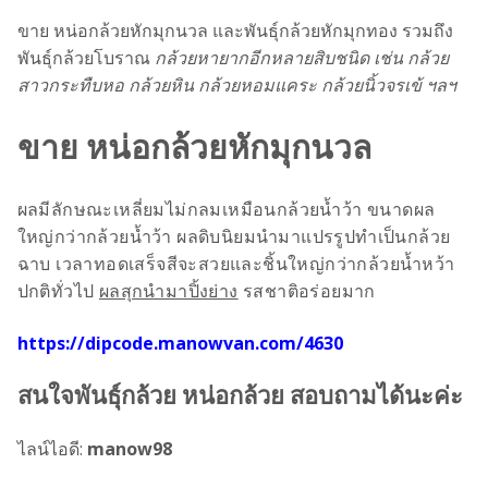
ขาย หน่อกล้วยหักมุกนวล และพันธุ์กล้วยหักมุกทอง รวมถึง
พันธุ์กล้วยโบราณ
กล้วยหายากอีกหลายสิบชนิด เช่น กล้วย
สาวกระทืบหอ กล้วยหิน กล้วยหอมแคระ กล้วยนิ้วจรเข้ ฯลฯ
ขาย หน่อกล้วยหักมุกนวล
ผลมีลักษณะเหลี่ยมไม่กลมเหมือนกล้วยน้ำว้า ขนาดผล
ใหญ่กว่ากล้วยน้ำว้า ผลดิบนิยมนำมาแปรรูปทำเป็นกล้วย
ฉาบ เวลาทอดเสร็จสีจะสวยและชิ้นใหญ่กว่ากล้วยน้ำหว้า
ปกติทั่วไป
ผลสุกนำมาปิ้งย่าง
รสชาติอร่อยมาก
https://dipcode.manowvan.com/4630
สนใจพันธุ์กล้วย หน่อกล้วย สอบถามได้นะค่ะ
ไลน์ไอดี:
manow98