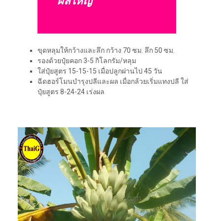
ผลใหญ่
ขุดหลุมให้กว้างและลึก กว้าง 70 ซม. ลึก 50 ซม.
รองด้วยปุ๋ยคอก 3-5 กิโลกรัม/หลุม
ใส่ปุ๋ยสูตร 15-15-15 เมื่อปลูกผ่านไป 45 วัน
ฉีดฮอร์โมนบำรุงปลีและผล เมื่อกล้วยเริ่มแทงปลี ใส่
ปุ๋ยสูตร 8-24-24 เร่งผล