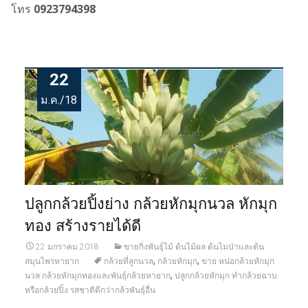
โทร
0923794398
22
ม.ค./18
ปลูกกล้วยปิ้งย่าง กล้วยหักมุกนวล หักมุก
ทอง สร้างรายได้ดี
22 มกราคม 2018
ขายกิ่งพันธุ์ไม้ ต้นไม้ผล ต้นไมป่าและต้น
,
,
สมุนไพรหายาก
กล้วยที่ลูกนวล
กล้วยหักมุก
ขาย หน่อกล้วยหักมุก
,
นวล กล้วยหักมุกทองและพันธุ์กล้วยหายาก
ปลูกกล้วยหักมุก ทำกล้วยฉาบ
หรือกล้วยปิ้ง รสชาติดีกว่ากล้วพันธุ์อื่น