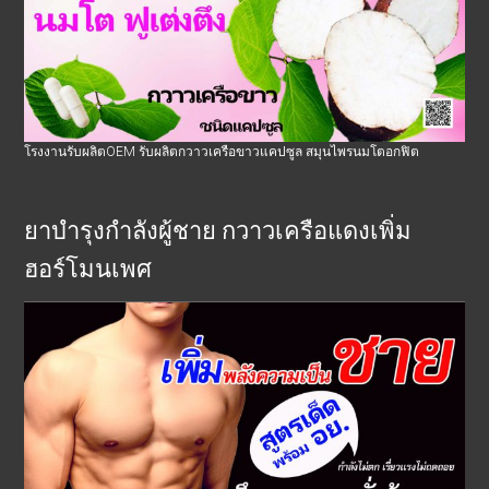
โรงงานรับผลิตOEM รับผลิตกวาวเครือขาวแคปซูล สมุนไพรนมโตอกฟิต
ยาบำรุงกำลังผู้ชาย กวาวเครือแดงเพิ่ม
ฮอร์โมนเพศ