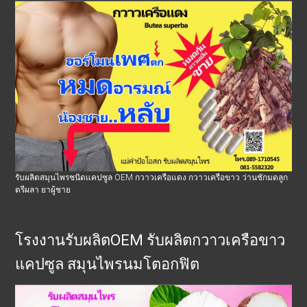
รับผลิตสมุนไพรชนิดแคปซูล OEM กวาวเครือแดง กวาวเครือขาว ว่านชักมดลูก
ตรีผลา ยาผู้ชาย
โรงงานรับผลิตOEM รับผลิตกวาวเครือขาว
แคปซูล สมุนไพรนมโตอกฟิต